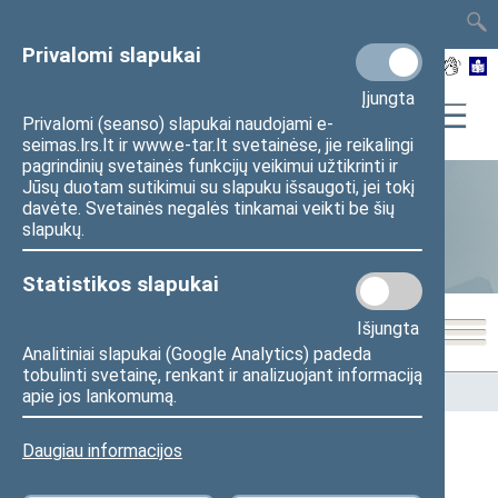
TAIS
TAR
LT
I
EN
Privalomi slapukai
Įjungta
Privalomi (seanso) slapukai naudojami e-
seimas.lrs.lt ir www.e-tar.lt svetainėse, jie reikalingi
pagrindinių svetainės funkcijų veikimui užtikrinti ir
Jūsų duotam sutikimui su slapuku išsaugoti, jei tokį
davėte. Svetainės negalės tinkamai veikti be šių
Statistika
slapukų.
Statistikos slapukai
Išjungta
Analitiniai slapukai (Google Analytics) padeda
tobulinti svetainę, renkant ir analizuojant informaciją
Pradžia
>
Statistika
>
Seimo narių balsavimų rezultatai
apie jos lankomumą.
Daugiau informacijos
Seimo narių balsavimų rezultatai