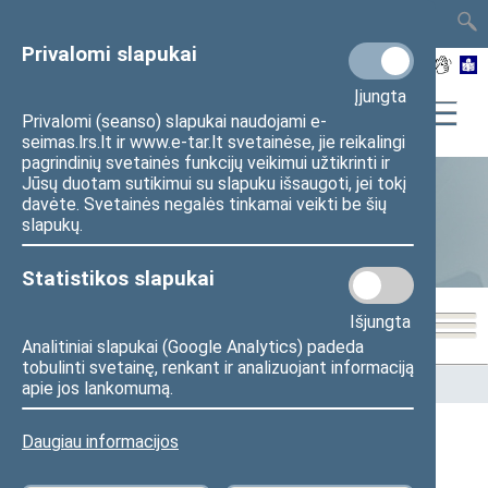
TAIS
TAR
LT
I
EN
Privalomi slapukai
Įjungta
Privalomi (seanso) slapukai naudojami e-
seimas.lrs.lt ir www.e-tar.lt svetainėse, jie reikalingi
pagrindinių svetainės funkcijų veikimui užtikrinti ir
Jūsų duotam sutikimui su slapuku išsaugoti, jei tokį
davėte. Svetainės negalės tinkamai veikti be šių
Statistika
slapukų.
Statistikos slapukai
Išjungta
Analitiniai slapukai (Google Analytics) padeda
tobulinti svetainę, renkant ir analizuojant informaciją
Pradžia
>
Statistika
>
Seimo narių balsavimų rezultatai
apie jos lankomumą.
Daugiau informacijos
Seimo narių balsavimų rezultatai