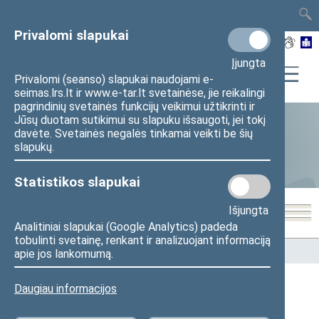
TAIS
TAR
LT
I
EN
Privalomi slapukai
Įjungta
Privalomi (seanso) slapukai naudojami e-
seimas.lrs.lt ir www.e-tar.lt svetainėse, jie reikalingi
pagrindinių svetainės funkcijų veikimui užtikrinti ir
Jūsų duotam sutikimui su slapuku išsaugoti, jei tokį
davėte. Svetainės negalės tinkamai veikti be šių
Statistika
slapukų.
Statistikos slapukai
Išjungta
Analitiniai slapukai (Google Analytics) padeda
tobulinti svetainę, renkant ir analizuojant informaciją
Pradžia
>
Statistika
>
Seimo narių balsavimų rezultatai
apie jos lankomumą.
Daugiau informacijos
Seimo narių balsavimų rezultatai