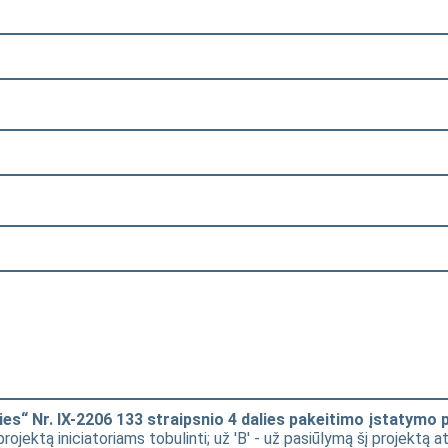
ies“ Nr. IX-2206 133 straipsnio 4 dalies pakeitimo įstatymo 
į projektą iniciatoriams tobulinti; už 'B' - už pasiūlymą šį projektą 