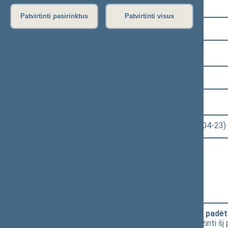
Pasirinkite kadenciją:
Patvirtinti pasirinktus
Patvirtinti visus
2024–2028 metų kadencija
Pasirinkite sesiją:
4 eilinė (2026-03-10 – 2026-07-14)
Pasirinkite posėdį:
Seimo rytinis posėdis Nr. 138 (2026-04-23)
Informacija apie posėdį:
Posėdžio eiga
Posėdžio darbotvarkė
Pasirinkite klausimą:
Įstatymo „Dėl užsieniečių teisinės padėt
[
Pateikimas
] už 'A' - už pasiūlymą grąžinti š