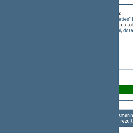
Klausimas, dėl kurio vyko balsavimas:
Įstatymo „Dėl užsieniečių teisinės padėties“
pasiūlymą grąžinti šį projektą iniciatoriams to
(
dokumento tekstas
,
susiję dokumentai
,
deta
Už A 38
Asmenini
rezult