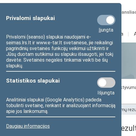
Numatomos transliac
Privalomi slapukai
Įjungta
Sudėtis
I
Veikla
I
Privalomi (seanso) slapukai naudojami e-
seimas.lrs.lt ir www.e-tar.lt svetainėse, jie reikalingi
pagrindinių svetainės funkcijų veikimui užtikrinti ir
Jūsų duotam sutikimui su slapuku išsaugoti, jei tokį
Statistika
davėte. Svetainės negalės tinkamai veikti be šių
slapukų.
Statistikos slapukai
Seimo darbo statistika
Seimo narių aktyvum
Išjungta
Seimo narių balsavimų rezultatai
Analitiniai slapukai (Google Analytics) padeda
tobulinti svetainę, renkant ir analizuojant informaciją
Pradžia
>
Statistika
>
Seimo narių balsavimų rezu
apie jos lankomumą.
Daugiau informacijos
Seimo narių balsavimų rezult