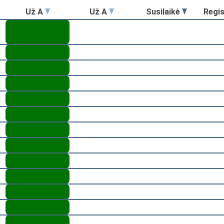
Už A
Už A
Susilaikė
Regi