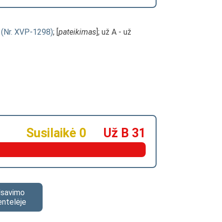
s (Nr. XVP-1298)
; [
pateikimas
]; už A - už
Susilaikė 0
Už B 31
alsavimo
entelėje