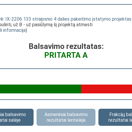
 Nr. IX-2206 133 straipsnio 4 dalies pakeitimo įstatymo projekta
bulinti, už B - už pasiūlymą šį projektą atmesti
li informacija
)
Balsavimo rezultatas:
PRITARTA A
ai balsavimo
Asmeniniai balsavimo
Frakcijų b
atai salėje
rezultatai lentelėje
rezultatai l