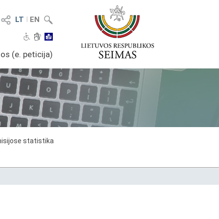
LT
I
EN
os (e. peticija)
sijose statistika