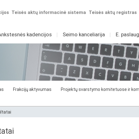
ijos
Teisės aktų informacinė sistema
Teisės aktų registras
Ankstesnės kadencijos
I
Seimo kanceliarija
I
E. paslaug
as
Frakcijų aktyvumas
Projektų svarstymo komitetuose ir komi
ltatai
atai