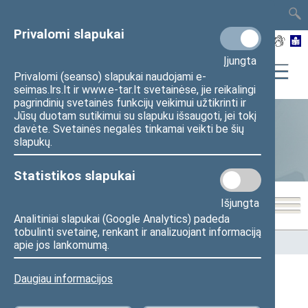
TAIS
TAR
LT
I
EN
Privalomi slapukai
Įjungta
Privalomi (seanso) slapukai naudojami e-
seimas.lrs.lt ir www.e-tar.lt svetainėse, jie reikalingi
pagrindinių svetainės funkcijų veikimui užtikrinti ir
Jūsų duotam sutikimui su slapuku išsaugoti, jei tokį
davėte. Svetainės negalės tinkamai veikti be šių
Statistika
slapukų.
Statistikos slapukai
Išjungta
Analitiniai slapukai (Google Analytics) padeda
tobulinti svetainę, renkant ir analizuojant informaciją
Pradžia
>
Statistika
>
Seimo narių balsavimų rezultatai
apie jos lankomumą.
Daugiau informacijos
Seimo narių balsavimų rezultatai