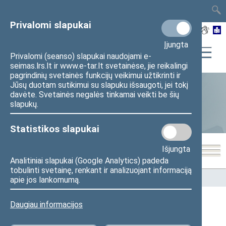
TAIS
TAR
LT
I
EN
Privalomi slapukai
Įjungta
Privalomi (seanso) slapukai naudojami e-
seimas.lrs.lt ir www.e-tar.lt svetainėse, jie reikalingi
pagrindinių svetainės funkcijų veikimui užtikrinti ir
Jūsų duotam sutikimui su slapuku išsaugoti, jei tokį
davėte. Svetainės negalės tinkamai veikti be šių
Statistika
slapukų.
Statistikos slapukai
Išjungta
Analitiniai slapukai (Google Analytics) padeda
tobulinti svetainę, renkant ir analizuojant informaciją
Pradžia
>
Statistika
>
Seimo narių balsavimų rezultatai
apie jos lankomumą.
Daugiau informacijos
Seimo narių balsavimų rezultatai