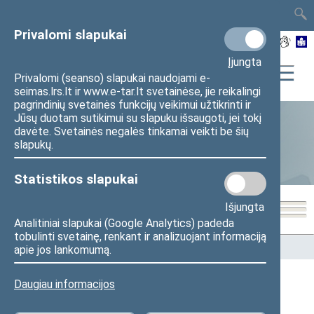
TAIS
TAR
LT
I
EN
Privalomi slapukai
Įjungta
Privalomi (seanso) slapukai naudojami e-
seimas.lrs.lt ir www.e-tar.lt svetainėse, jie reikalingi
pagrindinių svetainės funkcijų veikimui užtikrinti ir
Jūsų duotam sutikimui su slapuku išsaugoti, jei tokį
davėte. Svetainės negalės tinkamai veikti be šių
Statistika
slapukų.
Statistikos slapukai
Išjungta
Analitiniai slapukai (Google Analytics) padeda
tobulinti svetainę, renkant ir analizuojant informaciją
Pradžia
>
Statistika
>
Seimo narių balsavimų rezultatai
apie jos lankomumą.
Daugiau informacijos
Seimo narių balsavimų rezultatai