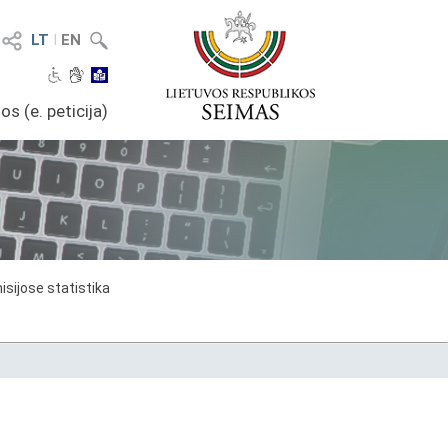
LT
I
EN
os (e. peticija)
sijose statistika