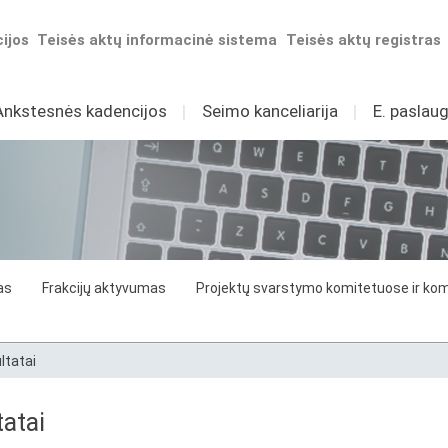
ijos
Teisės aktų informacinė sistema
Teisės aktų registras
Ankstesnės kadencijos
I
Seimo kanceliarija
I
E. paslaug
as
Frakcijų aktyvumas
Projektų svarstymo komitetuose ir komi
ltatai
atai