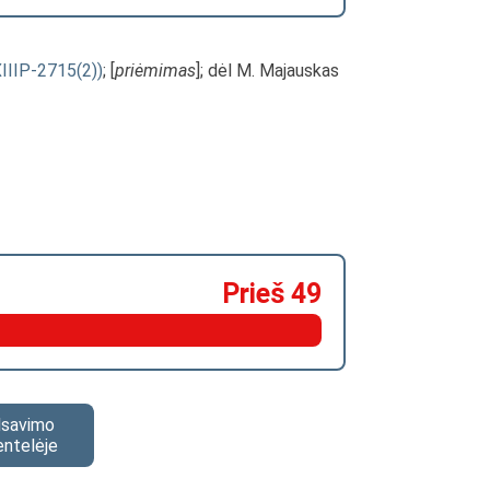
XIIIP-2715(2))
; [
priėmimas
]; dėl M. Majauskas
Prieš 49
alsavimo
entelėje