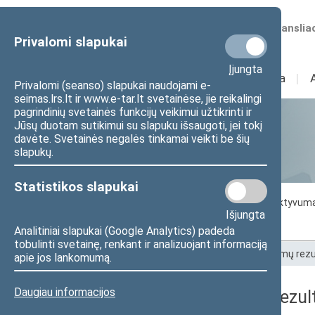
Numatomos transliac
Privalomi slapukai
Įjungta
Sudėtis
I
Veikla
I
Privalomi (seanso) slapukai naudojami e-
seimas.lrs.lt ir www.e-tar.lt svetainėse, jie reikalingi
pagrindinių svetainės funkcijų veikimui užtikrinti ir
Jūsų duotam sutikimui su slapuku išsaugoti, jei tokį
Statistika
davėte. Svetainės negalės tinkamai veikti be šių
slapukų.
Statistikos slapukai
Seimo darbo statistika
Seimo narių aktyvum
Išjungta
Seimo narių balsavimų rezultatai
Analitiniai slapukai (Google Analytics) padeda
tobulinti svetainę, renkant ir analizuojant informaciją
Pradžia
>
Statistika
>
Seimo narių balsavimų rezu
apie jos lankomumą.
Daugiau informacijos
Seimo narių balsavimų rezult