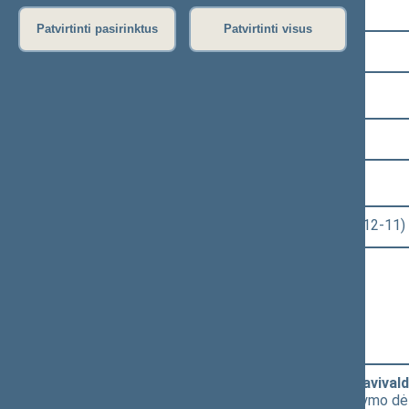
Pasirinkite kadenciją:
Patvirtinti pasirinktus
Patvirtinti visus
2016–2020 metų kadencija
Pasirinkite sesiją:
5 eilinė (2018-09-10 – 2019-02-14)
Pasirinkite posėdį:
Seimo rytinis posėdis Nr. 244 (2018-12-11)
Informacija apie posėdį:
Posėdžio eiga
Posėdžio darbotvarkė
Pasirinkite klausimą:
2019 metų valstybės biudžeto ir savivaldy
[
Priėmimas
] dėl M. Majauskas pasiūlymo dėl