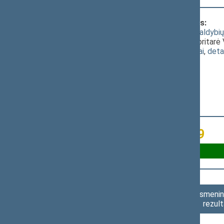
Klausimas, dėl kurio vyko balsavimas:
2019 metų valstybės biudžeto ir savivaldybių b
pasiūlymo dėl 13 straipsnio, kuriam nepritarė
(
dokumento tekstas
,
susiję dokumentai
,
deta
Už 32
Susilaikė 29
Asmenini
rezult