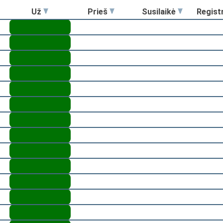
Už
Prieš
Susilaikė
Regist