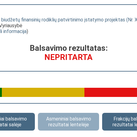
iudžetų finansinių rodiklių patvirtinimo įstatymo projektas (Nr. 
 Vyriausybė
li informacija
)
Balsavimo rezultatas:
NEPRITARTA
ai balsavimo
Asmeniniai balsavimo
Frakcijų b
atai salėje
rezultatai lentelėje
rezultatai l