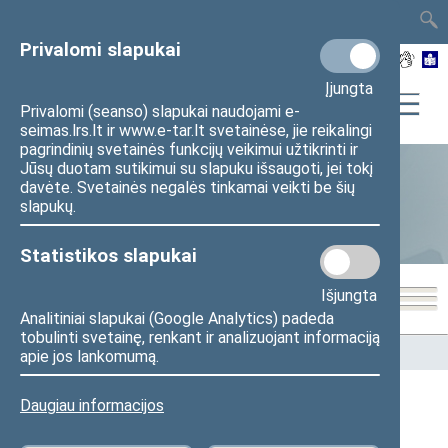
TAIS
TAR
LT
I
EN
Privalomi slapukai
Įjungta
Privalomi (seanso) slapukai naudojami e-
seimas.lrs.lt ir www.e-tar.lt svetainėse, jie reikalingi
pagrindinių svetainės funkcijų veikimui užtikrinti ir
Jūsų duotam sutikimui su slapuku išsaugoti, jei tokį
davėte. Svetainės negalės tinkamai veikti be šių
Statistika
slapukų.
Statistikos slapukai
Išjungta
Analitiniai slapukai (Google Analytics) padeda
tobulinti svetainę, renkant ir analizuojant informaciją
Pradžia
>
Statistika
>
Seimo narių balsavimų rezultatai
apie jos lankomumą.
Daugiau informacijos
Seimo narių balsavimų rezultatai