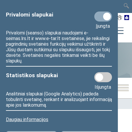
TAIS
TAR
LT
I
EN
Privalomi slapukai
Įjungta
Privalomi (seanso) slapukai naudojami e-
seimas.lrs.lt ir www.e-tar.lt svetainėse, jie reikalingi
pagrindinių svetainės funkcijų veikimui užtikrinti ir
Jūsų duotam sutikimui su slapuku išsaugoti, jei tokį
davėte. Svetainės negalės tinkamai veikti be šių
Statistika
slapukų.
Statistikos slapukai
Išjungta
Analitiniai slapukai (Google Analytics) padeda
tobulinti svetainę, renkant ir analizuojant informaciją
Pradžia
>
Statistika
>
Seimo narių balsavimų rezultatai
apie jos lankomumą.
Daugiau informacijos
Seimo narių balsavimų rezultatai