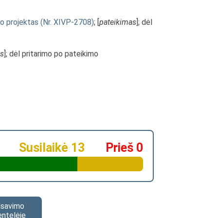
mo projektas (Nr. XIVP-2708)
; [
pateikimas
]; dėl
as
]; dėl pritarimo po pateikimo
Susilaikė 13
Prieš 0
alsavimo
entelėje