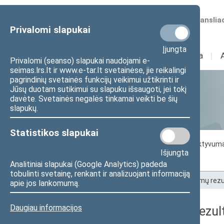
Numatomos transliac
Privalomi slapukai
Įjungta
Sudėtis
I
Veikla
I
Privalomi (seanso) slapukai naudojami e-
seimas.lrs.lt ir www.e-tar.lt svetainėse, jie reikalingi
pagrindinių svetainės funkcijų veikimui užtikrinti ir
Jūsų duotam sutikimui su slapuku išsaugoti, jei tokį
Statistika
davėte. Svetainės negalės tinkamai veikti be šių
slapukų.
Statistikos slapukai
Seimo darbo statistika
Seimo narių aktyvum
Išjungta
Seimo narių balsavimų rezultatai
Analitiniai slapukai (Google Analytics) padeda
tobulinti svetainę, renkant ir analizuojant informaciją
Pradžia
>
Statistika
>
Seimo narių balsavimų rezu
apie jos lankomumą.
Daugiau informacijos
Seimo narių balsavimų rezult