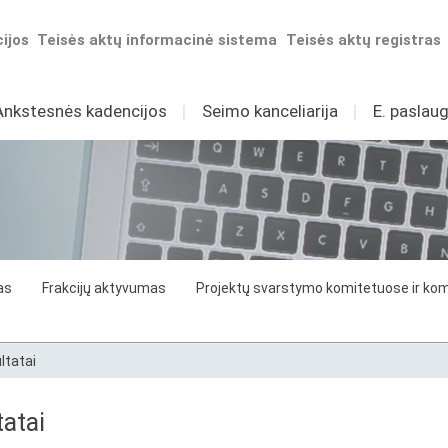
ijos
Teisės aktų informacinė sistema
Teisės aktų registras
Ankstesnės kadencijos
I
Seimo kanceliarija
I
E. paslaug
as
Frakcijų aktyvumas
Projektų svarstymo komitetuose ir komi
ltatai
atai