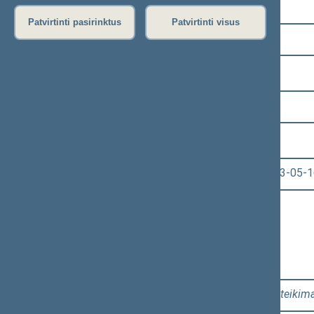
Pasirinkite kadenciją:
Patvirtinti pasirinktus
Patvirtinti visus
2020–2024 metų kadencija
Pasirinkite sesiją:
6 eilinė (2023-03-10 – 2023-07-04)
Pasirinkite posėdį:
Seimo vakarinis posėdis Nr. 273 (2023-05-1
Informacija apie posėdį:
Posėdžio eiga
Posėdžio darbotvarkė
Pasirinkite klausimą:
Klausimų grupė: 2 - 4. 1, 2 - 4. 2
[
Pateikim