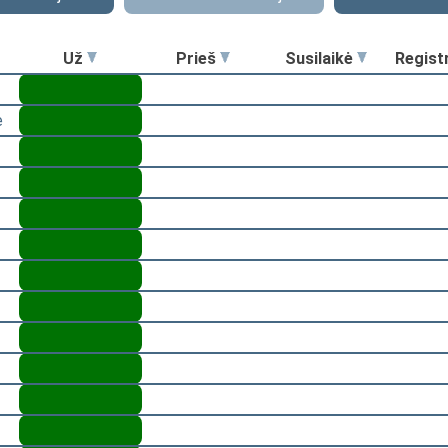
Už
Prieš
Susilaikė
Regist
ė