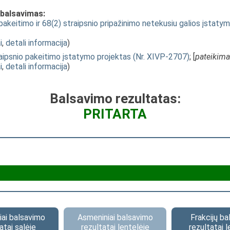
 balsavimas:
akeitimo ir 68(2) straipsnio pripažinimo netekusiu galios įstaty
i
,
detali informacija
)
ipsnio pakeitimo įstatymo projektas (Nr. XIVP-2707)
; [
pateikim
i
,
detali informacija
)
Balsavimo rezultatas:
PRITARTA
ai balsavimo
Asmeniniai balsavimo
Frakcijų b
atai salėje
rezultatai lentelėje
rezultatai l