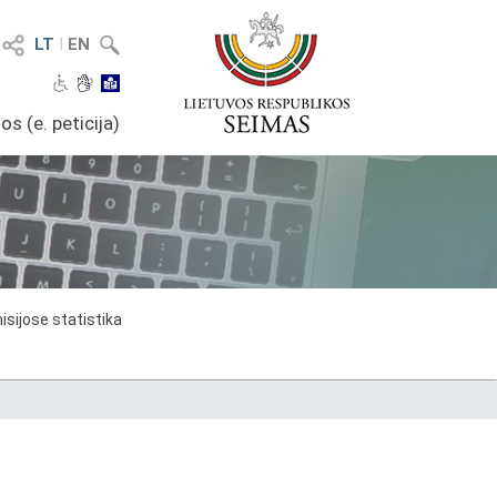
LT
I
EN
os (e. peticija)
sijose statistika