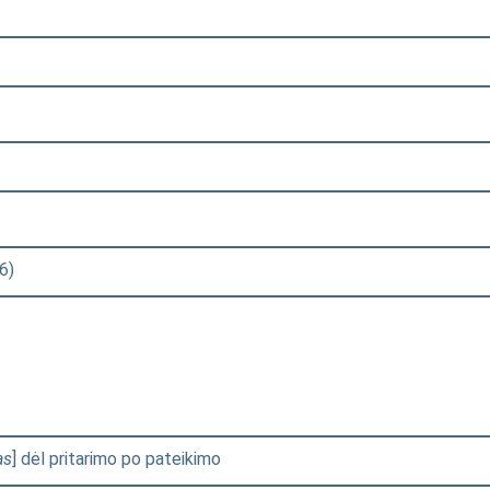
6)
as
] dėl pritarimo po pateikimo