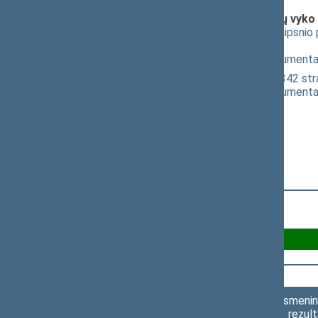
Klausimai (svarstyti kartu), dėl kurių vyko
Baudžiamojo kodekso 68(1) straipsnio p
pritarimo po pateikimo
(
dokumento tekstas
,
susiję dokumenta
Baudžiamojo proceso kodekso 342 stra
(
dokumento tekstas
,
susiję dokumenta
Už 89
Asmenini
rezult