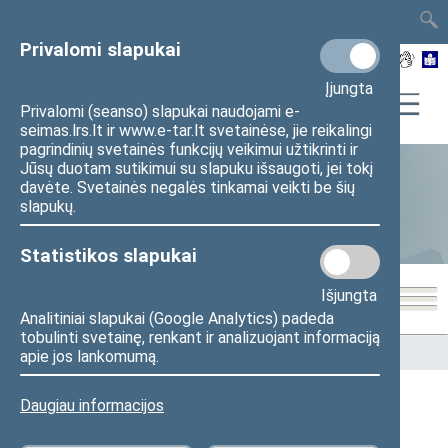
TAIS
TAR
LT
I
EN
Privalomi slapukai
Įjungta
Privalomi (seanso) slapukai naudojami e-
seimas.lrs.lt ir www.e-tar.lt svetainėse, jie reikalingi
pagrindinių svetainės funkcijų veikimui užtikrinti ir
Jūsų duotam sutikimui su slapuku išsaugoti, jei tokį
davėte. Svetainės negalės tinkamai veikti be šių
Statistika
slapukų.
Statistikos slapukai
Išjungta
Analitiniai slapukai (Google Analytics) padeda
tobulinti svetainę, renkant ir analizuojant informaciją
Pradžia
>
Statistika
>
Seimo narių balsavimų rezultatai
apie jos lankomumą.
Daugiau informacijos
Seimo narių balsavimų rezultatai