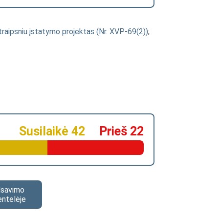
traipsniu įstatymo projektas (Nr. XVP-69(2))
;
Susilaikė 42
Prieš 22
alsavimo
entelėje