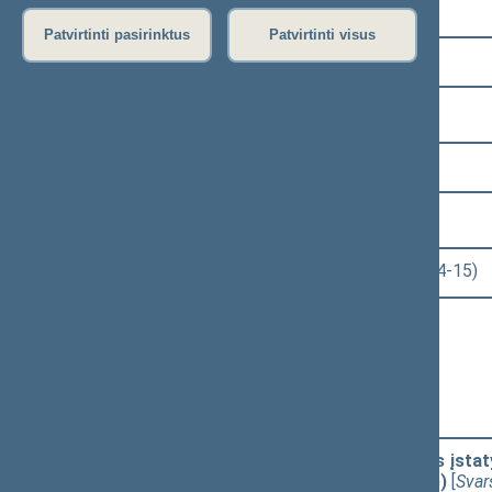
Pasirinkite kadenciją:
Patvirtinti pasirinktus
Patvirtinti visus
2024–2028 metų kadencija
Pasirinkite sesiją:
2 eilinė (2025-03-10 – 2025-06-30)
Pasirinkite posėdį:
Seimo rytinis posėdis Nr. 33 (2025-04-15)
Informacija apie posėdį:
Posėdžio eiga
Posėdžio darbotvarkė
Pasirinkite klausimą:
Saugaus eismo automobilių keliais įstaty
įstatymo projektas (Nr. XVP-69(2))
[
Svar