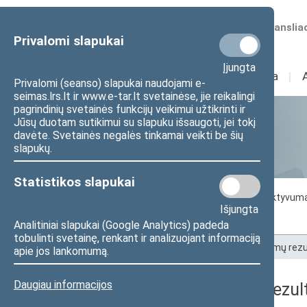
Numatomos transliac
Privalomi slapukai
Įjungta
Sudėtis
I
Veikla
I
Privalomi (seanso) slapukai naudojami e-
seimas.lrs.lt ir www.e-tar.lt svetainėse, jie reikalingi
pagrindinių svetainės funkcijų veikimui užtikrinti ir
Jūsų duotam sutikimui su slapuku išsaugoti, jei tokį
Statistika
davėte. Svetainės negalės tinkamai veikti be šių
slapukų.
Statistikos slapukai
Seimo darbo statistika
Seimo narių aktyvum
Išjungta
Seimo narių balsavimų rezultatai
Analitiniai slapukai (Google Analytics) padeda
tobulinti svetainę, renkant ir analizuojant informaciją
Pradžia
>
Statistika
>
Seimo narių balsavimų rezu
apie jos lankomumą.
Daugiau informacijos
Seimo narių balsavimų rezult