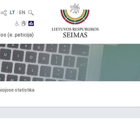
LT
I
EN
os (e. peticija)
sijose statistika