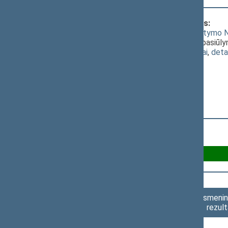
Klausimas, dėl kurio vyko balsavimas:
Saugaus eismo automobilių keliais įstatymo Nr
[
svarstymas
]; dėl J. Sabatausko antro pasiūl
(
dokumento tekstas
,
susiję dokumentai
,
deta
Už 51
Asmenini
rezult