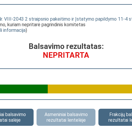
. VIII-2043 2 straipsnio pakeitimo ir Įstatymo papildymo 11-4 s
ymo, kuriam nepritarė pagrindinis komitetas
li informacija
)
Balsavimo rezultatas:
NEPRITARTA
ai balsavimo
Asmeniniai balsavimo
Frakcijų b
atai salėje
rezultatai lentelėje
rezultatai l