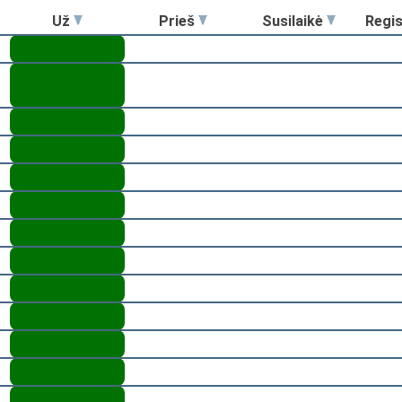
Už
Prieš
Susilaikė
Regi