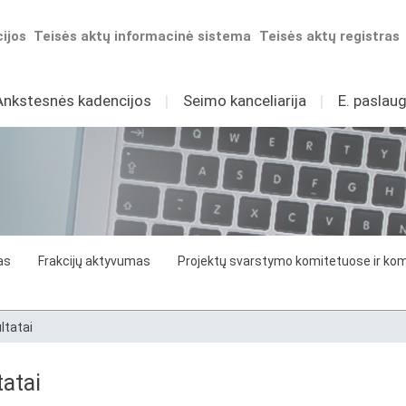
ijos
Teisės aktų informacinė sistema
Teisės aktų registras
Ankstesnės kadencijos
I
Seimo kanceliarija
I
E. paslaug
as
Frakcijų aktyvumas
Projektų svarstymo komitetuose ir komi
ltatai
atai