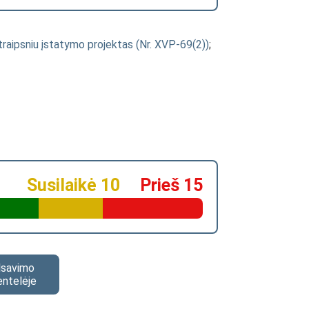
traipsniu įstatymo projektas (Nr. XVP-69(2))
;
Susilaikė 10
Prieš 15
alsavimo
entelėje