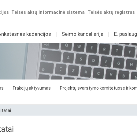
ijos
Teisės aktų informacinė sistema
Teisės aktų registras
Ankstesnės kadencijos
I
Seimo kanceliarija
I
E. paslaug
as
Frakcijų aktyvumas
Projektų svarstymo komitetuose ir komi
ltatai
atai