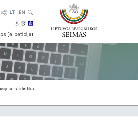
LT
I
EN
os (e. peticija)
sijose statistika