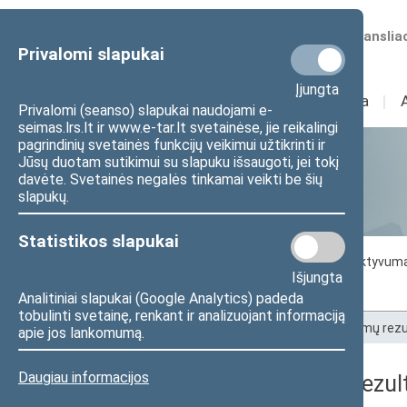
Numatomos transliac
Privalomi slapukai
Įjungta
Sudėtis
I
Veikla
I
Privalomi (seanso) slapukai naudojami e-
seimas.lrs.lt ir www.e-tar.lt svetainėse, jie reikalingi
pagrindinių svetainės funkcijų veikimui užtikrinti ir
Jūsų duotam sutikimui su slapuku išsaugoti, jei tokį
Statistika
davėte. Svetainės negalės tinkamai veikti be šių
slapukų.
Statistikos slapukai
Seimo darbo statistika
Seimo narių aktyvum
Išjungta
Seimo narių balsavimų rezultatai
Analitiniai slapukai (Google Analytics) padeda
tobulinti svetainę, renkant ir analizuojant informaciją
Pradžia
>
Statistika
>
Seimo narių balsavimų rezu
apie jos lankomumą.
Daugiau informacijos
Seimo narių balsavimų rezult