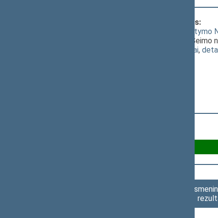
Klausimas, dėl kurio vyko balsavimas:
Saugaus eismo automobilių keliais įstatymo Nr
[
priėmimas
]; dėl J. Sabatausko ir kitų Seimo
(
dokumento tekstas
,
susiję dokumentai
,
deta
Už 85
Asmenini
rezult