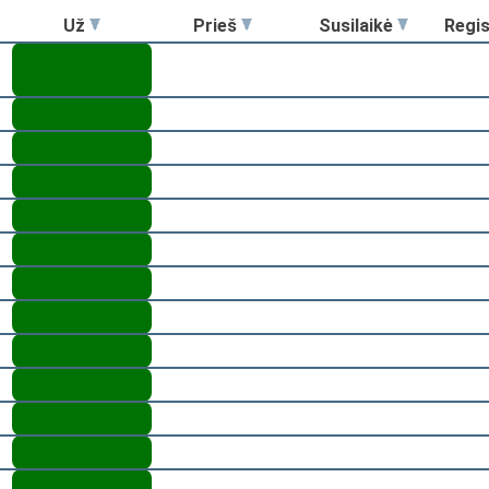
Už
Prieš
Susilaikė
Regi