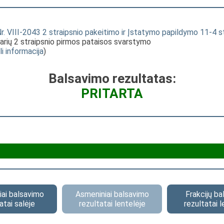
. VIII-2043 2 straipsnio pakeitimo ir Įstatymo papildymo 11-4 s
 narių 2 straipsnio pirmos pataisos svarstymo
li informacija
)
Balsavimo rezultatas:
PRITARTA
ai balsavimo
Asmeniniai balsavimo
Frakcijų b
atai salėje
rezultatai lentelėje
rezultatai l