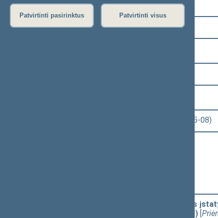
Pasirinkite kadenciją:
Patvirtinti pasirinktus
Patvirtinti visus
2024–2028 metų kadencija
Pasirinkite sesiją:
2 eilinė (2025-03-10 – 2025-06-30)
Pasirinkite posėdį:
Seimo rytinis posėdis Nr. 41 (2025-05-08)
Informacija apie posėdį:
Posėdžio eiga
Posėdžio darbotvarkė
Pasirinkite klausimą:
Saugaus eismo automobilių keliais įstaty
įstatymo projektas (Nr. XVP-69(2))
[
Pri