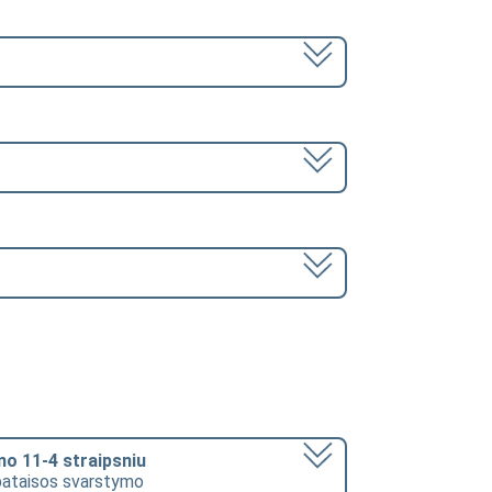
mo 11-4 straipsniu
s pataisos svarstymo