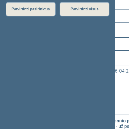
Pasirinkite kadenciją:
Patvirtinti pasirinktus
Patvirtinti visus
2024–2028 metų kadencija
Pasirinkite sesiją:
4 eilinė (2026-03-10 – 2026-07-14)
Pasirinkite posėdį:
Seimo vakarinis posėdis Nr. 137 (2026-04-2
Informacija apie posėdį:
Posėdžio eiga
Posėdžio darbotvarkė
Pasirinkite klausimą:
Kelių įstatymo Nr. I-891 18-1 straipsnio
projektą iniciatoriams tobulinti; už 'B' - už 