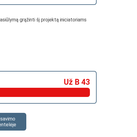
pasiūlymą grąžinti šį projektą iniciatoriams
Už B 43
alsavimo
entelėje