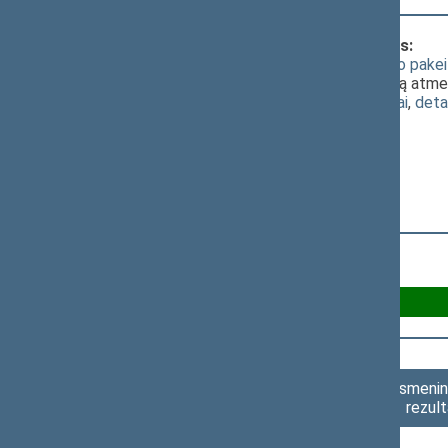
Klausimas, dėl kurio vyko balsavimas:
Kelių įstatymo Nr. I-891 18-1 straipsnio pak
tobulinti, už B - už pasiūlymą šį projektą atme
(
dokumento tekstas
,
susiję dokumentai
,
deta
Už A 36
Susilaikė 0
Asmenini
rezult