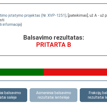
eitimo įstatymo projektas (Nr. XVP-1251)
; [
pateikimas
]; už A - už 
sti
li informacija
)
Balsavimo rezultatas:
PRITARTA B
ai balsavimo
Asmeniniai balsavimo
Frakcijų b
atai salėje
rezultatai lentelėje
rezultatai l