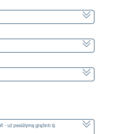
'A' - už pasiūlymą grąžinti šį