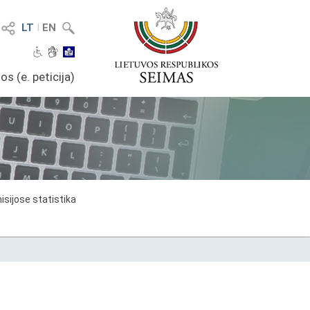
LT
I
EN
os (e. peticija)
sijose statistika