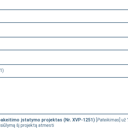
1)
 pakeitimo įstatymo projektas (Nr. XVP-1251)
[
Pateikimas
] už 
pasiūlymą šį projektą atmesti