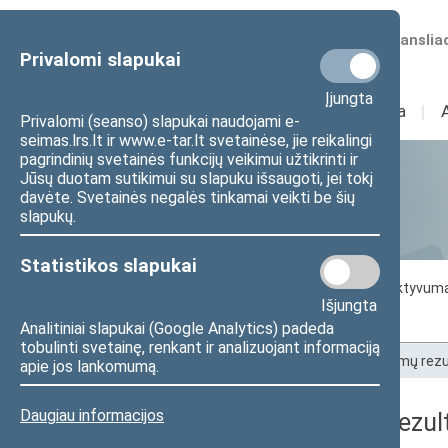
Numatomos transliac
Privalomi slapukai
Įjungta
Sudėtis
I
Veikla
I
Privalomi (seanso) slapukai naudojami e-
seimas.lrs.lt ir www.e-tar.lt svetainėse, jie reikalingi
pagrindinių svetainės funkcijų veikimui užtikrinti ir
Jūsų duotam sutikimui su slapuku išsaugoti, jei tokį
Statistika
davėte. Svetainės negalės tinkamai veikti be šių
slapukų.
Statistikos slapukai
Seimo darbo statistika
Seimo narių aktyvum
Išjungta
Seimo narių balsavimų rezultatai
Analitiniai slapukai (Google Analytics) padeda
tobulinti svetainę, renkant ir analizuojant informaciją
Pradžia
>
Statistika
>
Seimo narių balsavimų rezu
apie jos lankomumą.
Daugiau informacijos
Seimo narių balsavimų rezult