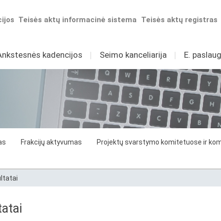
ijos
Teisės aktų informacinė sistema
Teisės aktų registras
Ankstesnės kadencijos
I
Seimo kanceliarija
I
E. paslaug
as
Frakcijų aktyvumas
Projektų svarstymo komitetuose ir komi
ltatai
atai