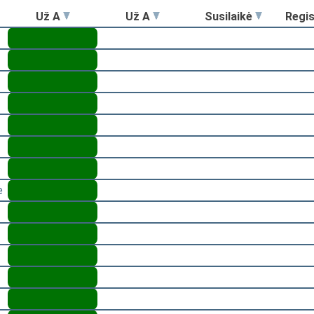
Už A
Už A
Susilaikė
Regi
ė