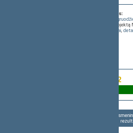
Klausimas, dėl kurio vyko balsavimas:
Lietuvos Respublikos Seimo 2016 m. gruodžio
pasiūlymo išbraukti iš darbotvarkės projektą 
(
dokumento tekstas
,
susiję dokumentai
,
deta
Už 38
Susilaikė 12
Asmenini
rezult