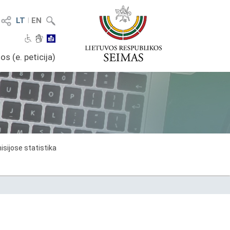
LT
I
EN
os (e. peticija)
sijose statistika