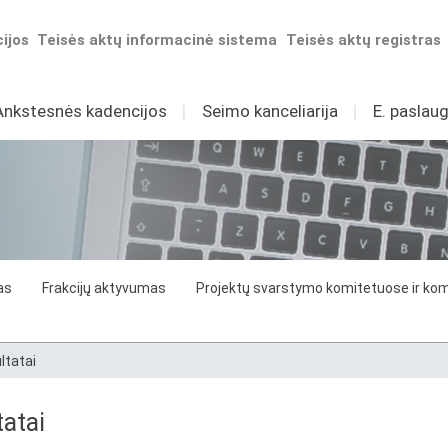
ijos
Teisės aktų informacinė sistema
Teisės aktų registras
Ankstesnės kadencijos
I
Seimo kanceliarija
I
E. paslaug
as
Frakcijų aktyvumas
Projektų svarstymo komitetuose ir komi
ltatai
atai