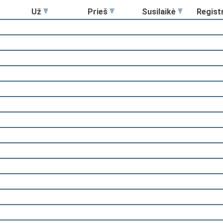
Už
Prieš
Susilaikė
Regist