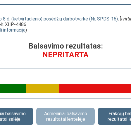
 8 d. (ketvirtadienio) posėdžių darbotvarkė (Nr. SPDS-16)
; [
tvirt
Nr. XIIP-4486
li informacija
)
Balsavimo rezultatas:
NEPRITARTA
ai balsavimo
Asmeniniai balsavimo
Frakcijų b
atai salėje
rezultatai lentelėje
rezultatai l