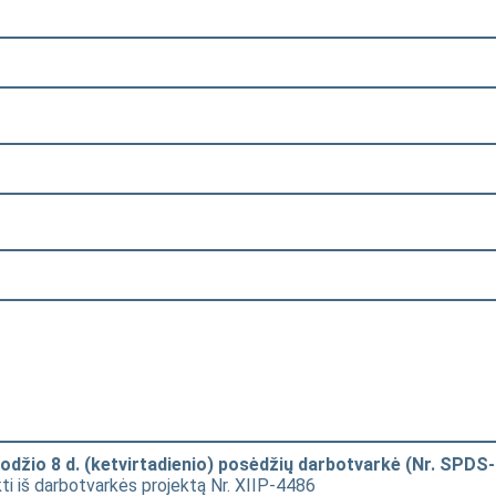
džio 8 d. (ketvirtadienio) posėdžių darbotvarkė (Nr. SPDS-
kti iš darbotvarkės projektą Nr. XIIP-4486