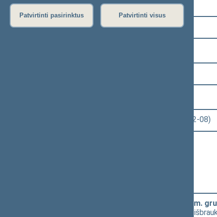
Pasirinkite kadenciją:
Patvirtinti pasirinktus
Patvirtinti visus
2016–2020 metų kadencija
Pasirinkite sesiją:
1 eilinė (2016-11-14 – 2017-01-17)
Pasirinkite posėdį:
Seimo rytinis posėdis Nr. 16 (2016-12-08)
Informacija apie posėdį:
Posėdžio eiga
Posėdžio darbotvarkė
Pasirinkite klausimą:
Lietuvos Respublikos Seimo 2016 m. gruo
Liberalų sąjūdžio frakcijos pasiūlymo išbrau