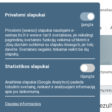
Numatomos transliac
Privalomi slapukai
Įjungta
Sudėtis
I
Veikla
I
Privalomi (seanso) slapukai naudojami e-
seimas.lrs.lt ir www.e-tar.lt svetainėse, jie reikalingi
pagrindinių svetainės funkcijų veikimui užtikrinti ir
Jūsų duotam sutikimui su slapuku išsaugoti, jei tokį
Statistika
davėte. Svetainės negalės tinkamai veikti be šių
slapukų.
Statistikos slapukai
Seimo darbo statistika
Seimo narių aktyvum
Išjungta
Seimo narių balsavimų rezultatai
Analitiniai slapukai (Google Analytics) padeda
tobulinti svetainę, renkant ir analizuojant informaciją
Pradžia
>
Statistika
>
Seimo narių balsavimų rezu
apie jos lankomumą.
Daugiau informacijos
Seimo narių balsavimų rezult