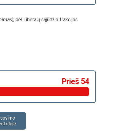
inimas
]; dėl Liberalų sąjūdžio frakcijos
Prieš 54
alsavimo
entelėje