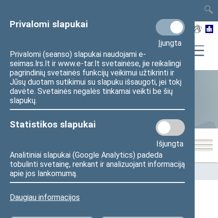
TAIS
TAR
LT
I
EN
Privalomi slapukai
Įjungta
Privalomi (seanso) slapukai naudojami e-
seimas.lrs.lt ir www.e-tar.lt svetainėse, jie reikalingi
pagrindinių svetainės funkcijų veikimui užtikrinti ir
Jūsų duotam sutikimui su slapuku išsaugoti, jei tokį
davėte. Svetainės negalės tinkamai veikti be šių
Statistika
slapukų.
Statistikos slapukai
Išjungta
Analitiniai slapukai (Google Analytics) padeda
tobulinti svetainę, renkant ir analizuojant informaciją
Pradžia
>
Statistika
>
Seimo narių balsavimų rezultatai
apie jos lankomumą.
Daugiau informacijos
Seimo narių balsavimų rezultatai