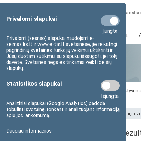
Numatomos transliac
Privalomi slapukai
Įjungta
Sudėtis
I
Veikla
I
Privalomi (seanso) slapukai naudojami e-
seimas.lrs.lt ir www.e-tar.lt svetainėse, jie reikalingi
pagrindinių svetainės funkcijų veikimui užtikrinti ir
Jūsų duotam sutikimui su slapuku išsaugoti, jei tokį
Statistika
davėte. Svetainės negalės tinkamai veikti be šių
slapukų.
Statistikos slapukai
Seimo darbo statistika
Seimo narių aktyvum
Išjungta
Seimo narių balsavimų rezultatai
Analitiniai slapukai (Google Analytics) padeda
tobulinti svetainę, renkant ir analizuojant informaciją
Pradžia
>
Statistika
>
Seimo narių balsavimų rezu
apie jos lankomumą.
Daugiau informacijos
Seimo narių balsavimų rezult