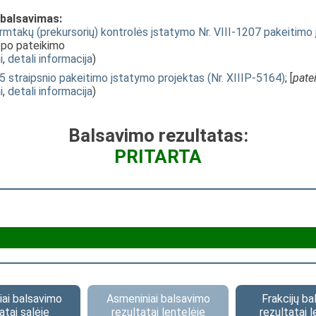
 balsavimas:
irmtakų (prekursorių) kontrolės įstatymo Nr. VIII-1207 pakeitimo į
o po pateikimo
i
,
detali informacija
)
 straipsnio pakeitimo įstatymo projektas (Nr. XIIIP-5164)
; [
pate
i
,
detali informacija
)
Balsavimo rezultatas:
PRITARTA
ai balsavimo
Asmeniniai balsavimo
Frakcijų b
atai salėje
rezultatai lentelėje
rezultatai l