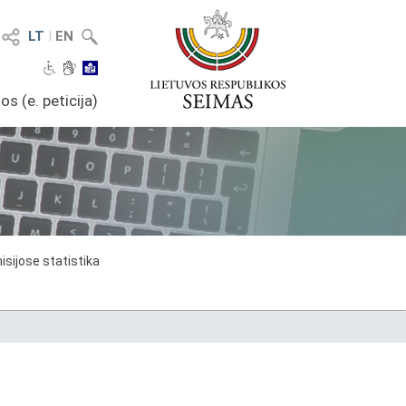
LT
I
EN
os (e. peticija)
sijose statistika