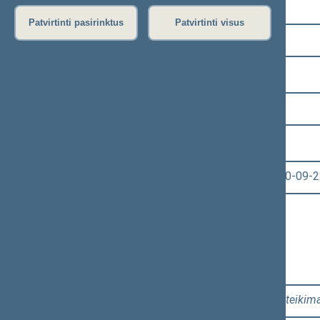
Pasirinkite kadenciją:
Patvirtinti pasirinktus
Patvirtinti visus
2016–2020 metų kadencija
Pasirinkite sesiją:
9 eilinė (2020-09-10 – 2020-11-10)
Pasirinkite posėdį:
Seimo vakarinis posėdis Nr. 440 (2020-09-2
Informacija apie posėdį:
Posėdžio eiga
Posėdžio darbotvarkė
Pasirinkite klausimą:
Klausimų grupė: 2 - 4. 1, 2 - 4. 2
[
Pateikim