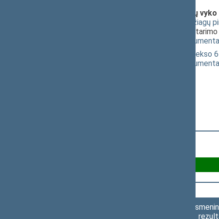
Klausimai (svarstyti kartu), dėl kurių vyko
Narkotinių ir psichotropinių medžiagų p
XIIIP-5163)
; [
pateikimas
]; dėl pritarim
(
dokumento tekstas
,
susiję dokumenta
Administracinių nusižengimų kodekso 65
(
dokumento tekstas
,
susiję dokumenta
Už 69
Asmenini
rezult