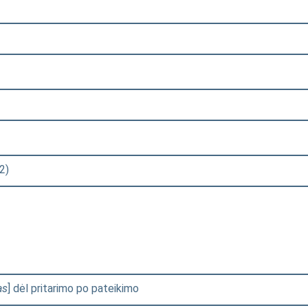
2)
as
] dėl pritarimo po pateikimo