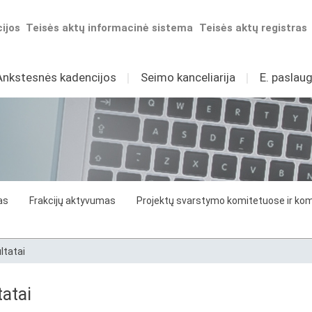
ijos
Teisės aktų informacinė sistema
Teisės aktų registras
Ankstesnės kadencijos
I
Seimo kanceliarija
I
E. paslaug
as
Frakcijų aktyvumas
Projektų svarstymo komitetuose ir komi
ltatai
atai