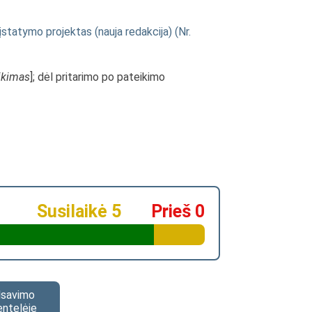
statymo projektas (nauja redakcija) (Nr.
ikimas
]; dėl pritarimo po pateikimo
Susilaikė 5
Prieš 0
alsavimo
entelėje