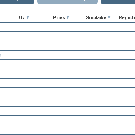
Už
Prieš
Susilaikė
Regist
ė