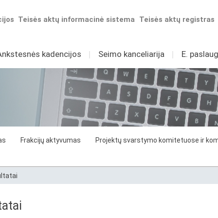
ijos
Teisės aktų informacinė sistema
Teisės aktų registras
Ankstesnės kadencijos
I
Seimo kanceliarija
I
E. paslaug
as
Frakcijų aktyvumas
Projektų svarstymo komitetuose ir komi
ltatai
atai