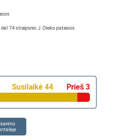
aisos
; dėl 74 straipsnio J. Oleko pataisos
Susilaikė 44
Prieš 3
alsavimo
entelėje