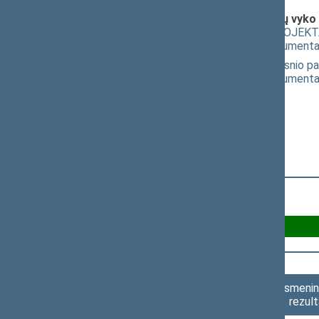
Klausimai (svarstyti kartu), dėl kurių vyko
Mokslo ir studijų ĮSTATYMO PROJEKTA
(
dokumento tekstas
,
susiję dokumenta
Viešųjų įstaigų įstatymo 1 straipsni
(
dokumento tekstas
,
susiję dokumenta
Už 28
Asmenini
rezult