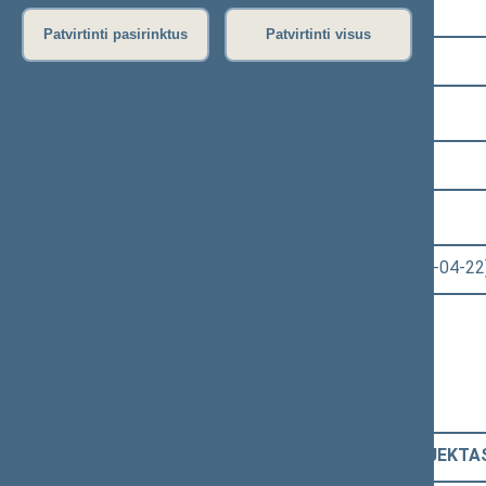
Pasirinkite kadenciją:
Patvirtinti pasirinktus
Patvirtinti visus
2008–2012 metų kadencija
Pasirinkite sesiją:
2 eilinė (2009-03-10 – 2009-07-23)
Pasirinkite posėdį:
Seimo vakarinis posėdis Nr. 64 (2009-04-22
Informacija apie posėdį:
Posėdžio eiga
Posėdžio darbotvarkė
Pasirinkite klausimą:
Mokslo ir studijų ĮSTATYMO PROJEKTAS 