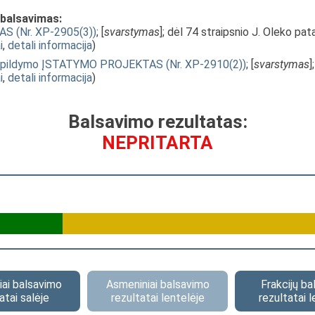
 balsavimas:
S (Nr. XP-2905(3))
; [
svarstymas
]; dėl 74 straipsnio J. Oleko pat
i
,
detali informacija
)
o papildymo ĮSTATYMO PROJEKTAS (Nr. XP-2910(2))
; [
svarstymas
]
i
,
detali informacija
)
Balsavimo rezultatas:
NEPRITARTA
ai balsavimo
Asmeniniai balsavimo
Frakcijų b
atai salėje
rezultatai lentelėje
rezultatai l