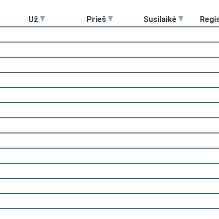
Už
Prieš
Susilaikė
Regi