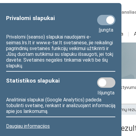
Numatomos transliac
Privalomi slapukai
Įjungta
Sudėtis
I
Veikla
I
Privalomi (seanso) slapukai naudojami e-
seimas.lrs.lt ir www.e-tar.lt svetainėse, jie reikalingi
pagrindinių svetainės funkcijų veikimui užtikrinti ir
Jūsų duotam sutikimui su slapuku išsaugoti, jei tokį
Statistika
davėte. Svetainės negalės tinkamai veikti be šių
slapukų.
Statistikos slapukai
Seimo darbo statistika
Seimo narių aktyvum
Išjungta
Seimo narių balsavimų rezultatai
Analitiniai slapukai (Google Analytics) padeda
tobulinti svetainę, renkant ir analizuojant informaciją
Pradžia
>
Statistika
>
Seimo narių balsavimų rezu
apie jos lankomumą.
Daugiau informacijos
Seimo narių balsavimų rezult