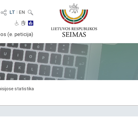
LT
I
EN
os (e. peticija)
sijose statistika