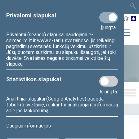
TAIS
TAR
LT
I
EN
Privalomi slapukai
Įjungta
Privalomi (seanso) slapukai naudojami e-
seimas.lrs.lt ir www.e-tar.lt svetainėse, jie reikalingi
pagrindinių svetainės funkcijų veikimui užtikrinti ir
Jūsų duotam sutikimui su slapuku išsaugoti, jei tokį
davėte. Svetainės negalės tinkamai veikti be šių
Statistika
slapukų.
Statistikos slapukai
Išjungta
Analitiniai slapukai (Google Analytics) padeda
tobulinti svetainę, renkant ir analizuojant informaciją
Pradžia
>
Statistika
>
Seimo narių balsavimų rezultatai
apie jos lankomumą.
Daugiau informacijos
Seimo narių balsavimų rezultatai