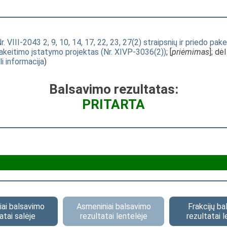
VIII-2043 2, 9, 10, 14, 17, 22, 23, 27(2) straipsnių ir priedo pak
pakeitimo įstatymo projektas (Nr. XIVP-3036(2))
; [
priėmimas
]; dė
li informacija
)
Balsavimo rezultatas:
PRITARTA
ai balsavimo
Asmeniniai balsavimo
Frakcijų b
atai salėje
rezultatai lentelėje
rezultatai l