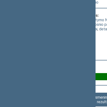
[
Priėmimas
] dėl šio įstatymo priėmimo
Klausimas, dėl kurio vyko balsavimas:
Saugaus eismo automobilių keliais įstatymo Nr. 
2 priedu įstatymo Nr. XIV-917 12 straipsnio 
(
dokumento tekstas
,
susiję dokumentai
,
deta
Už 108
Asmenini
rezult