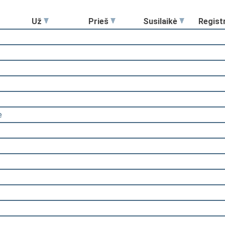
Už
Prieš
Susilaikė
Regist
ė