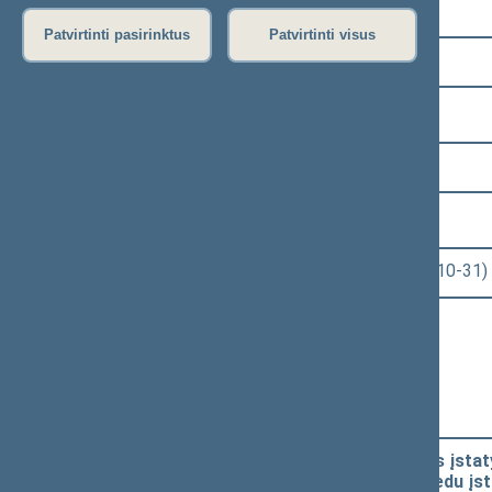
Pasirinkite kadenciją:
Patvirtinti pasirinktus
Patvirtinti visus
2020–2024 metų kadencija
Pasirinkite sesiją:
7 eilinė (2023-09-10 – 2023-12-23)
Pasirinkite posėdį:
Seimo rytinis posėdis Nr. 314 (2023-10-31)
Informacija apie posėdį:
Posėdžio eiga
Posėdžio darbotvarkė
Pasirinkite klausimą:
Saugaus eismo automobilių keliais įstatymo
papildymo 22(1) straipsniu ir 2 priedu į