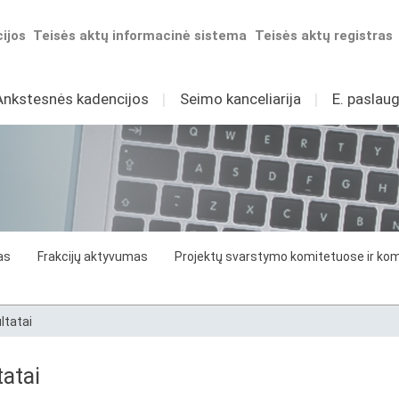
ijos
Teisės aktų informacinė sistema
Teisės aktų registras
Ankstesnės kadencijos
I
Seimo kanceliarija
I
E. paslaug
as
Frakcijų aktyvumas
Projektų svarstymo komitetuose ir komi
ltatai
atai