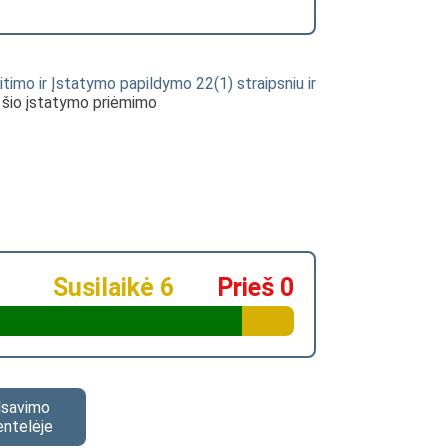
eitimo ir Įstatymo papildymo 22(1) straipsniu ir
l šio įstatymo priėmimo
Susilaikė 6
Prieš 0
alsavimo
entelėje