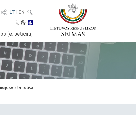
LT
I
EN
os (e. peticija)
sijose statistika