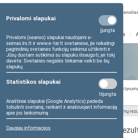
Numatomos transliac
Privalomi slapukai
Įjungta
Sudėtis
I
Veikla
I
Privalomi (seanso) slapukai naudojami e-
seimas.lrs.lt ir www.e-tar.lt svetainėse, jie reikalingi
pagrindinių svetainės funkcijų veikimui užtikrinti ir
Jūsų duotam sutikimui su slapuku išsaugoti, jei tokį
Statistika
davėte. Svetainės negalės tinkamai veikti be šių
slapukų.
Statistikos slapukai
Seimo darbo statistika
Seimo narių aktyvum
Išjungta
Seimo narių balsavimų rezultatai
Analitiniai slapukai (Google Analytics) padeda
tobulinti svetainę, renkant ir analizuojant informaciją
Pradžia
>
Statistika
>
Seimo narių balsavimų rezu
apie jos lankomumą.
Daugiau informacijos
Seimo narių balsavimų rezult