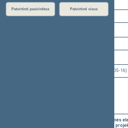
Pasirinkite kadenciją:
Patvirtinti pasirinktus
Patvirtinti visus
2020–2024 metų kadencija
Pasirinkite sesiją:
8 eilinė (2024-03-10 – 2024-07-18)
Pasirinkite posėdį:
Seimo rytinis posėdis Nr. 376 (2024-05-16)
Informacija apie posėdį:
Posėdžio eiga
Posėdžio darbotvarkė
Pasirinkite klausimą:
Valstybės įmonės Ignalinos atominės ele
ir 5 straipsnių pakeitimo įstatymo proje