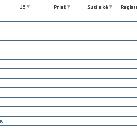
Už
Prieš
Susilaikė
Regist
nė