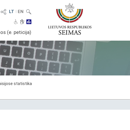
LT
I
EN
os (e. peticija)
sijose statistika