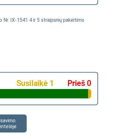
 Nr. IX-1541 4 ir 5 straipsnių pakeitimo
Susilaikė 1
Prieš 0
alsavimo
entelėje