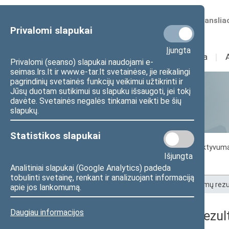
Numatomos transliac
Privalomi slapukai
Įjungta
Sudėtis
I
Veikla
I
Privalomi (seanso) slapukai naudojami e-
seimas.lrs.lt ir www.e-tar.lt svetainėse, jie reikalingi
pagrindinių svetainės funkcijų veikimui užtikrinti ir
Jūsų duotam sutikimui su slapuku išsaugoti, jei tokį
Statistika
davėte. Svetainės negalės tinkamai veikti be šių
slapukų.
Statistikos slapukai
Seimo darbo statistika
Seimo narių aktyvum
Išjungta
Seimo narių balsavimų rezultatai
Analitiniai slapukai (Google Analytics) padeda
tobulinti svetainę, renkant ir analizuojant informaciją
Pradžia
>
Statistika
>
Seimo narių balsavimų rezu
apie jos lankomumą.
Daugiau informacijos
Seimo narių balsavimų rezult