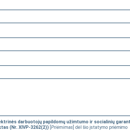
ktrinės darbuotojų papildomų užimtumo ir socialinių garanti
ktas (Nr. XIVP-3262(2))
[
Priėmimas
] dėl šio įstatymo priėmimo