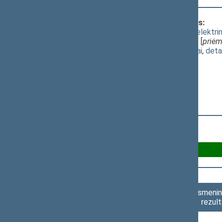
Klausimas, dėl kurio vyko balsavimas:
Valstybės įmonės Ignalinos atominės elektrinė
įstatymo projektas (Nr. XIVP-3262(2))
; [
priė
(
dokumento tekstas
,
susiję dokumentai
,
deta
Už 90
Asmenini
rezult