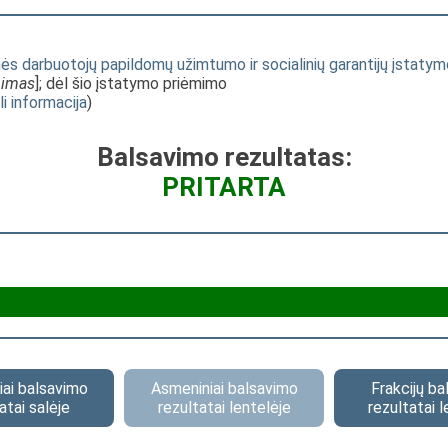
s darbuotojų papildomų užimtumo ir socialinių garantijų įstatymo
mimas
]; dėl šio įstatymo priėmimo
li informacija
)
Balsavimo rezultatas:
PRITARTA
ai balsavimo
Asmeniniai balsavimo
Frakcijų b
atai salėje
rezultatai lentelėje
rezultatai l