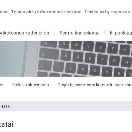
ijos
Teisės aktų informacinė sistema
Teisės aktų registras
Ankstesnės kadencijos
I
Seimo kanceliarija
I
E. paslaug
as
Frakcijų aktyvumas
Projektų svarstymo komitetuose ir komi
ltatai
atai