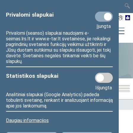
TAIS
TAR
LT
I
EN
Privalomi slapukai
Įjungta
Privalomi (seanso) slapukai naudojami e-
seimas.lrs.lt ir www.e-tar.lt svetainėse, jie reikalingi
pagrindinių svetainės funkcijų veikimui užtikrinti ir
Jūsų duotam sutikimui su slapuku išsaugoti, jei tokį
davėte. Svetainės negalės tinkamai veikti be šių
Statistika
slapukų.
Statistikos slapukai
Išjungta
Analitiniai slapukai (Google Analytics) padeda
tobulinti svetainę, renkant ir analizuojant informaciją
Pradžia
>
Statistika
>
Seimo narių balsavimų rezultatai
apie jos lankomumą.
Daugiau informacijos
Seimo narių balsavimų rezultatai