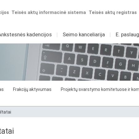
ijos
Teisės aktų informacinė sistema
Teisės aktų registras
Ankstesnės kadencijos
I
Seimo kanceliarija
I
E. paslaug
as
Frakcijų aktyvumas
Projektų svarstymo komitetuose ir komi
ltatai
atai