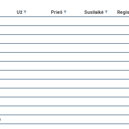
Už
Prieš
Susilaikė
Regi
ė