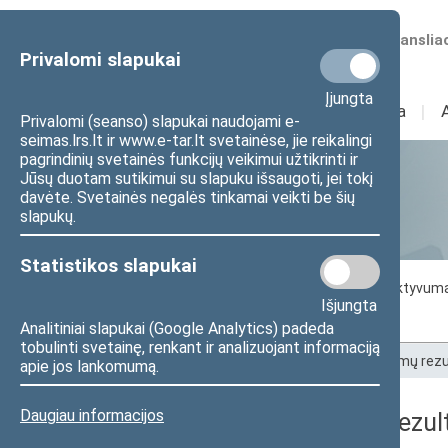
Numatomos transliac
Privalomi slapukai
Įjungta
Sudėtis
I
Veikla
I
Privalomi (seanso) slapukai naudojami e-
seimas.lrs.lt ir www.e-tar.lt svetainėse, jie reikalingi
pagrindinių svetainės funkcijų veikimui užtikrinti ir
Jūsų duotam sutikimui su slapuku išsaugoti, jei tokį
Statistika
davėte. Svetainės negalės tinkamai veikti be šių
slapukų.
Statistikos slapukai
Seimo darbo statistika
Seimo narių aktyvum
Išjungta
Seimo narių balsavimų rezultatai
Analitiniai slapukai (Google Analytics) padeda
tobulinti svetainę, renkant ir analizuojant informaciją
Pradžia
>
Statistika
>
Seimo narių balsavimų rezu
apie jos lankomumą.
Daugiau informacijos
Seimo narių balsavimų rezult