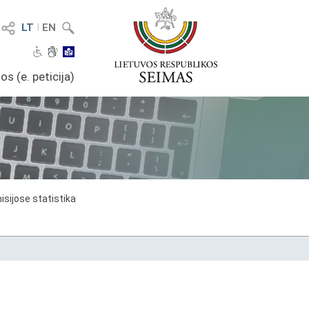
LT
I
EN
os (e. peticija)
sijose statistika