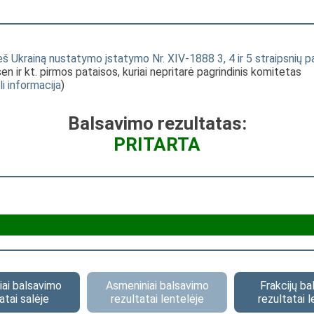
ieš Ukrainą nustatymo įstatymo Nr. XIV-1888 3, 4 ir 5 straipsnių 
sen ir kt. pirmos pataisos, kuriai nepritarė pagrindinis komitetas
li informacija
)
Balsavimo rezultatas:
PRITARTA
ai balsavimo
Asmeniniai balsavimo
Frakcijų b
atai salėje
rezultatai lentelėje
rezultatai l