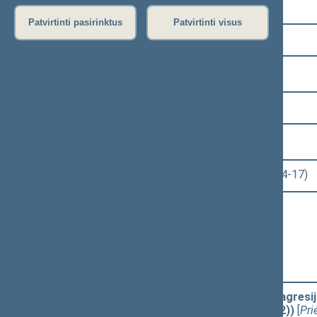
Pasirinkite kadenciją:
Patvirtinti pasirinktus
Patvirtinti visus
2024–2028 metų kadencija
Pasirinkite sesiją:
2 eilinė (2025-03-10 – 2025-06-30)
Pasirinkite posėdį:
Seimo rytinis posėdis Nr. 35 (2025-04-17)
Informacija apie posėdį:
Posėdžio eiga
Posėdžio darbotvarkė
Pasirinkite klausimą:
Ribojamųjų priemonių dėl karinės agresij
įstatymo projektas (Nr. XVP-112(2))
[
Pr