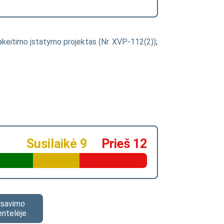
pakeitimo įstatymo projektas (Nr. XVP-112(2))
;
Susilaikė 9
Prieš 12
alsavimo
entelėje