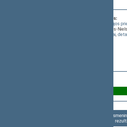
komitetas
Klausimas, dėl kurio vyko balsavimas:
Ribojamųjų priemonių dėl karinės agresijos pr
[
priėmimas
]; dėl 1 straipsnio V. Čmilytės-Niel
(
dokumento tekstas
,
susiję dokumentai
,
deta
Už 74
Asmenini
rezult