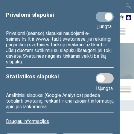
TAIS
TAR
LT
I
EN
Privalomi slapukai
Įjungta
Privalomi (seanso) slapukai naudojami e-
seimas.lrs.lt ir www.e-tar.lt svetainėse, jie reikalingi
pagrindinių svetainės funkcijų veikimui užtikrinti ir
Jūsų duotam sutikimui su slapuku išsaugoti, jei tokį
davėte. Svetainės negalės tinkamai veikti be šių
Statistika
slapukų.
Statistikos slapukai
Išjungta
Analitiniai slapukai (Google Analytics) padeda
tobulinti svetainę, renkant ir analizuojant informaciją
Pradžia
>
Statistika
>
Seimo narių balsavimų rezultatai
apie jos lankomumą.
Daugiau informacijos
Seimo narių balsavimų rezultatai