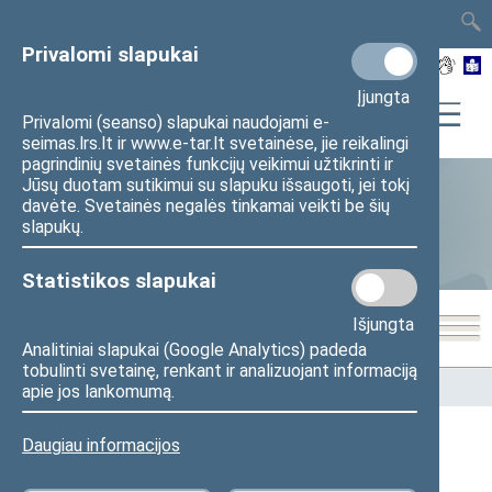
TAIS
TAR
LT
I
EN
Privalomi slapukai
Įjungta
Privalomi (seanso) slapukai naudojami e-
seimas.lrs.lt ir www.e-tar.lt svetainėse, jie reikalingi
pagrindinių svetainės funkcijų veikimui užtikrinti ir
Jūsų duotam sutikimui su slapuku išsaugoti, jei tokį
davėte. Svetainės negalės tinkamai veikti be šių
Statistika
slapukų.
Statistikos slapukai
Išjungta
Analitiniai slapukai (Google Analytics) padeda
tobulinti svetainę, renkant ir analizuojant informaciją
Pradžia
>
Statistika
>
Seimo narių balsavimų rezultatai
apie jos lankomumą.
Daugiau informacijos
Seimo narių balsavimų rezultatai