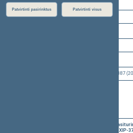
Pasirinkite kadenciją:
Patvirtinti pasirinktus
Patvirtinti visus
2008–2012 metų kadencija
Pasirinkite sesiją:
7 eilinė (2011-09-10 – 2011-12-23)
Pasirinkite posėdį:
Seimo vakarinis neeilinis posėdis Nr. 387 (
Informacija apie posėdį:
Posėdžio eiga
Posėdžio darbotvarkė
Pasirinkite klausimą:
Piniginės socialinės paramos nepasitu
PROJEKTAS (nauja redakcija) (Nr. XIP-3