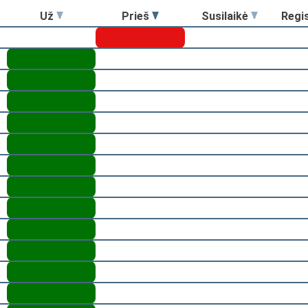
Už
Prieš
Susilaikė
Regi