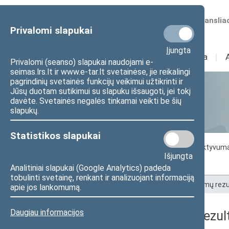
Numatomos transliac
Privalomi slapukai
Įjungta
Sudėtis
I
Veikla
I
Privalomi (seanso) slapukai naudojami e-
seimas.lrs.lt ir www.e-tar.lt svetainėse, jie reikalingi
pagrindinių svetainės funkcijų veikimui užtikrinti ir
Jūsų duotam sutikimui su slapuku išsaugoti, jei tokį
Statistika
davėte. Svetainės negalės tinkamai veikti be šių
slapukų.
Statistikos slapukai
Seimo darbo statistika
Seimo narių aktyvum
Išjungta
Seimo narių balsavimų rezultatai
Analitiniai slapukai (Google Analytics) padeda
tobulinti svetainę, renkant ir analizuojant informaciją
Pradžia
>
Statistika
>
Seimo narių balsavimų rezu
apie jos lankomumą.
Daugiau informacijos
Seimo narių balsavimų rezult