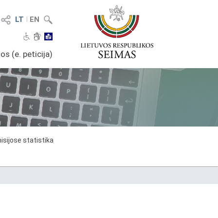
LT
I
EN
os (e. peticija)
sijose statistika