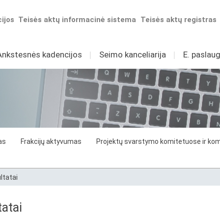
ijos
Teisės aktų informacinė sistema
Teisės aktų registras
Ankstesnės kadencijos
I
Seimo kanceliarija
I
E. paslaug
as
Frakcijų aktyvumas
Projektų svarstymo komitetuose ir komi
ltatai
atai