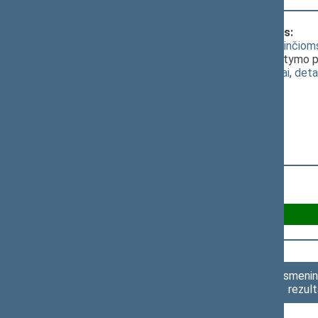
Klausimas, dėl kurio vyko balsavimas:
Piniginės socialinės paramos nepasiturinči
(Nr. XIP-3743(2))
; [
priėmimas
]; dėl įstatymo 
(
dokumento tekstas
,
susiję dokumentai
,
deta
Už 67
Asmenini
rezult