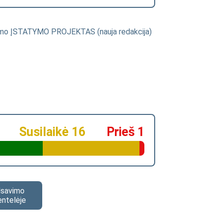
itimo ĮSTATYMO PROJEKTAS (nauja redakcija)
Susilaikė 16
Prieš 1
alsavimo
entelėje