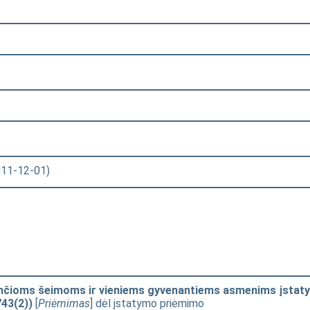
2011-12-01)
rinčioms šeimoms ir vieniems gyvenantiems asmenims įst
743(2))
[
Priėmimas
] dėl įstatymo priėmimo