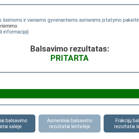
oms šeimoms ir vieniems gyvenantiems asmenims įstatymo pake
priėmimo
li informacija
)
Balsavimo rezultatas:
PRITARTA
ai balsavimo
Asmeniniai balsavimo
Frakcijų b
atai salėje
rezultatai lentelėje
rezultatai l