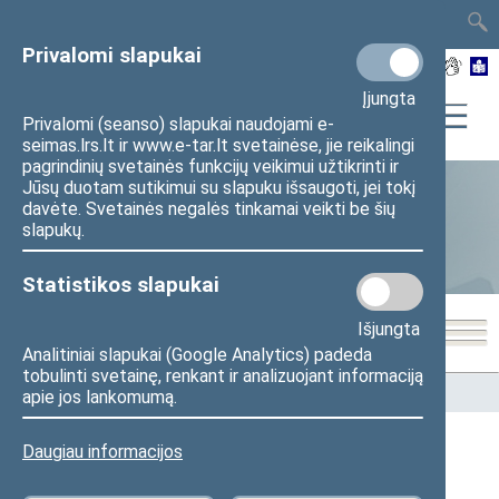
TAIS
TAR
LT
I
EN
Privalomi slapukai
Įjungta
Privalomi (seanso) slapukai naudojami e-
seimas.lrs.lt ir www.e-tar.lt svetainėse, jie reikalingi
pagrindinių svetainės funkcijų veikimui užtikrinti ir
Jūsų duotam sutikimui su slapuku išsaugoti, jei tokį
davėte. Svetainės negalės tinkamai veikti be šių
Statistika
slapukų.
Statistikos slapukai
Išjungta
Analitiniai slapukai (Google Analytics) padeda
tobulinti svetainę, renkant ir analizuojant informaciją
Pradžia
>
Statistika
>
Seimo narių balsavimų rezultatai
apie jos lankomumą.
Daugiau informacijos
Seimo narių balsavimų rezultatai