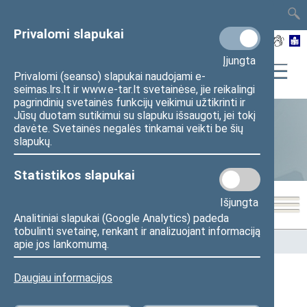
TAIS
TAR
LT
I
EN
Privalomi slapukai
Įjungta
Privalomi (seanso) slapukai naudojami e-
seimas.lrs.lt ir www.e-tar.lt svetainėse, jie reikalingi
pagrindinių svetainės funkcijų veikimui užtikrinti ir
Jūsų duotam sutikimui su slapuku išsaugoti, jei tokį
davėte. Svetainės negalės tinkamai veikti be šių
Statistika
slapukų.
Statistikos slapukai
Išjungta
Analitiniai slapukai (Google Analytics) padeda
tobulinti svetainę, renkant ir analizuojant informaciją
Pradžia
>
Statistika
>
Seimo narių balsavimų rezultatai
apie jos lankomumą.
Daugiau informacijos
Seimo narių balsavimų rezultatai