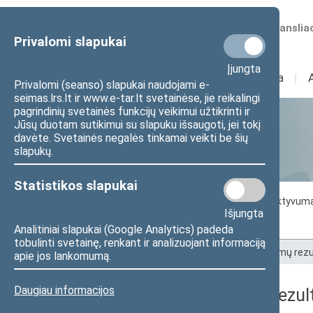
Numatomos transliac
Privalomi slapukai
Įjungta
Sudėtis
I
Veikla
I
Privalomi (seanso) slapukai naudojami e-
seimas.lrs.lt ir www.e-tar.lt svetainėse, jie reikalingi
pagrindinių svetainės funkcijų veikimui užtikrinti ir
Jūsų duotam sutikimui su slapuku išsaugoti, jei tokį
Statistika
davėte. Svetainės negalės tinkamai veikti be šių
slapukų.
Statistikos slapukai
Seimo darbo statistika
Seimo narių aktyvum
Išjungta
Seimo narių balsavimų rezultatai
Analitiniai slapukai (Google Analytics) padeda
tobulinti svetainę, renkant ir analizuojant informaciją
Pradžia
>
Statistika
>
Seimo narių balsavimų rezu
apie jos lankomumą.
Daugiau informacijos
Seimo narių balsavimų rezult