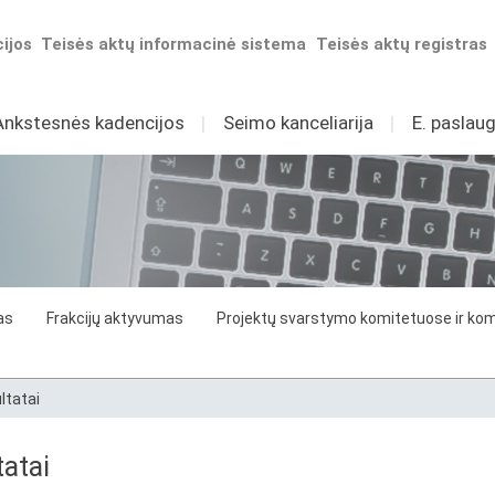
ijos
Teisės aktų informacinė sistema
Teisės aktų registras
Ankstesnės kadencijos
I
Seimo kanceliarija
I
E. paslaug
as
Frakcijų aktyvumas
Projektų svarstymo komitetuose ir komi
ltatai
atai