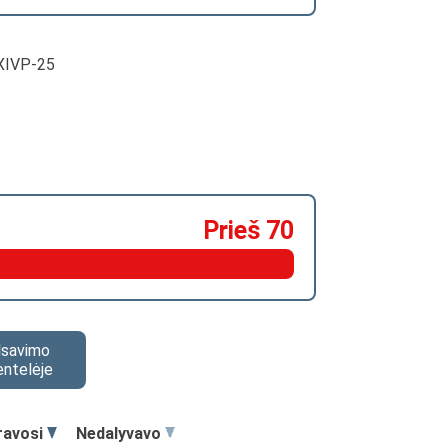
. XIVP-25
Prieš 70
alsavimo
entelėje
ravosi
Nedalyvavo