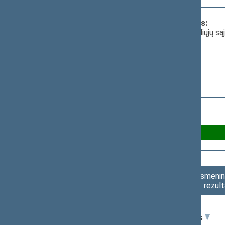
Klausimas, dėl kurio vyko balsavimas:
Klausimas
; dėl Lietuvos valstiečių ir žaliųjų
Už 41
Susilaikė 9
Asmenini
rezult
Seimo narys