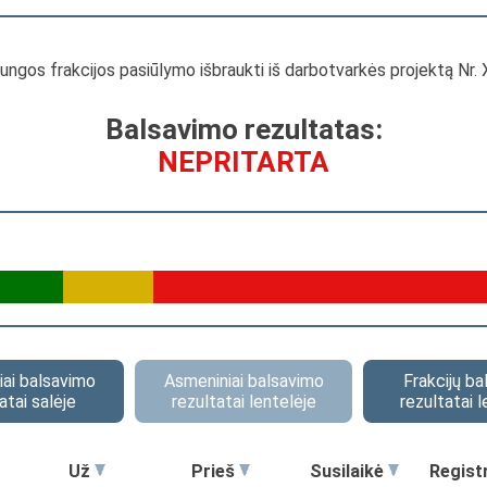
 sąjungos frakcijos pasiūlymo išbraukti iš darbotvarkės projektą Nr
Balsavimo rezultatas:
NEPRITARTA
ai balsavimo
Asmeniniai balsavimo
Frakcijų b
atai salėje
rezultatai lentelėje
rezultatai l
Už
Prieš
Susilaikė
Regist