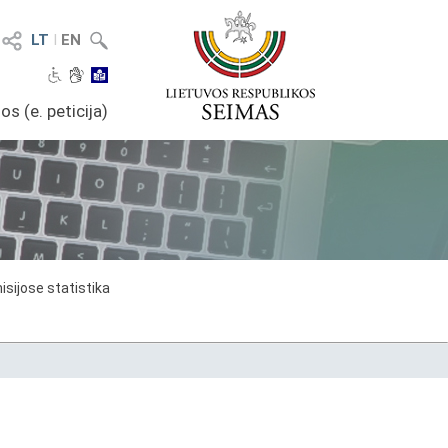
LT
I
EN
os (e. peticija)
sijose statistika