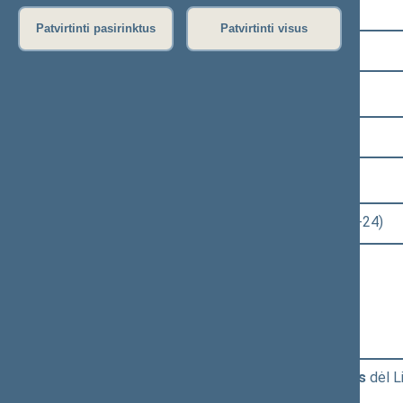
Pasirinkite kadenciją:
Patvirtinti pasirinktus
Patvirtinti visus
2020–2024 metų kadencija
Pasirinkite sesiją:
1 eilinė (2020-11-13 – 2021-01-14)
Pasirinkite posėdį:
Seimo rytinis posėdis Nr. 6 (2020-11-24)
Informacija apie posėdį:
Posėdžio eiga
Posėdžio darbotvarkė
Pasirinkite klausimą:
Posėdžio darbotvarkės tvirtinimas
dėl Li
XIVP-25