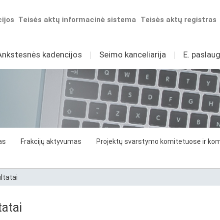
ijos
Teisės aktų informacinė sistema
Teisės aktų registras
Ankstesnės kadencijos
I
Seimo kanceliarija
I
E. paslaug
as
Frakcijų aktyvumas
Projektų svarstymo komitetuose ir komi
ltatai
atai