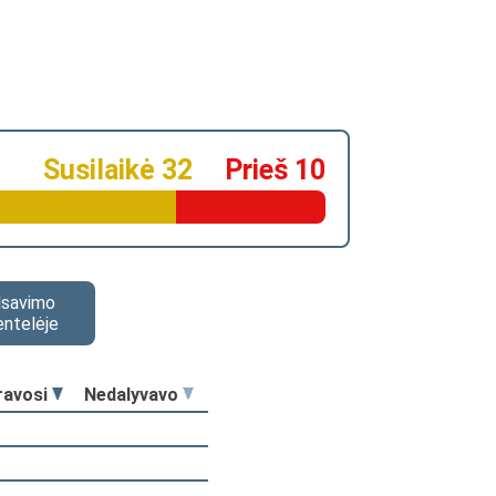
Susilaikė 32
Prieš 10
alsavimo
entelėje
ravosi
Nedalyvavo