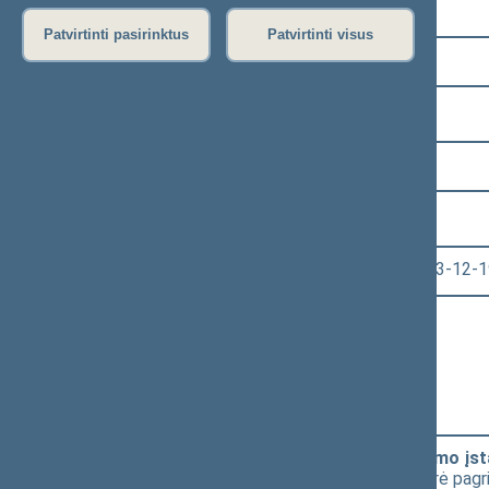
Pasirinkite kadenciją:
Patvirtinti pasirinktus
Patvirtinti visus
2020–2024 metų kadencija
Pasirinkite sesiją:
7 eilinė (2023-09-10 – 2023-12-23)
Pasirinkite posėdį:
Seimo vakarinis posėdis Nr. 338 (2023-12-1
Informacija apie posėdį:
Posėdžio eiga
Posėdžio darbotvarkė
Pasirinkite klausimą:
Privalomojo turto ir verslo vertinimo įs
Starkevičiaus pataisos, kuriai nepritarė pag