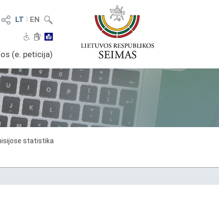
LT
I
EN
os (e. peticija)
sijose statistika