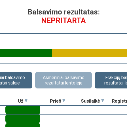
Balsavimo rezultatas:
NEPRITARTA
ai balsavimo
Asmeniniai balsavimo
Frakcijų b
atai salėje
rezultatai lentelėje
rezultatai l
Už
Prieš
Susilaikė
Regist