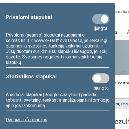
Numatomos transliac
Privalomi slapukai
Įjungta
Sudėtis
I
Veikla
I
Privalomi (seanso) slapukai naudojami e-
seimas.lrs.lt ir www.e-tar.lt svetainėse, jie reikalingi
pagrindinių svetainės funkcijų veikimui užtikrinti ir
Jūsų duotam sutikimui su slapuku išsaugoti, jei tokį
Statistika
davėte. Svetainės negalės tinkamai veikti be šių
slapukų.
Statistikos slapukai
Seimo darbo statistika
Seimo narių aktyvum
Išjungta
Seimo narių balsavimų rezultatai
Analitiniai slapukai (Google Analytics) padeda
tobulinti svetainę, renkant ir analizuojant informaciją
Pradžia
>
Statistika
>
Seimo narių balsavimų rezu
apie jos lankomumą.
Daugiau informacijos
Seimo narių balsavimų rezult