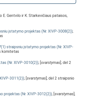
io E. Gentvilo ir K. Starkevičiaus pataisos,
psniu įstatymo projektas (Nr. XIVP-3008(2))
;
as
(1) straipsniu įstatymo projektas (Nr. XIVP-
nis komitetas
ktas (Nr. XIVP-3010(2))
; [
svarstymas
]; dėl 2
. XIVP-3011(2))
; [
svarstymas
]; dėl 2 straipsnio
ymo projektas (Nr. XIVP-3012(2))
; [
svarstymas
];