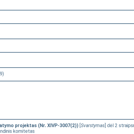
9)
tatymo projektas (Nr. XIVP-3007(2))
[
Svarstymas
] dėl 2 straips
rindinis komitetas