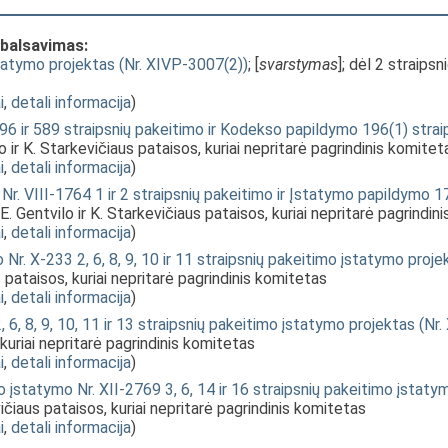
 balsavimas:
statymo projektas (Nr. XIVP-3007(2))
; [
svarstymas
]; dėl 2 straipsn
i
,
detali informacija
)
6 ir 589 straipsnių pakeitimo ir Kodekso papildymo 196(1) strai
lo ir K. Starkevičiaus pataisos, kuriai nepritarė pagrindinis komitet
i
,
detali informacija
)
r. VIII-1764 1 ir 2 straipsnių pakeitimo ir Įstatymo papildymo 17
o E. Gentvilo ir K. Starkevičiaus pataisos, kuriai nepritarė pagrindi
i
,
detali informacija
)
r. X-233 2, 6, 8, 9, 10 ir 11 straipsnių pakeitimo įstatymo proje
s pataisos, kuriai nepritarė pagrindinis komitetas
i
,
detali informacija
)
, 8, 9, 10, 11 ir 13 straipsnių pakeitimo įstatymo projektas (Nr
 kuriai nepritarė pagrindinis komitetas
i
,
detali informacija
)
to įstatymo Nr. XII-2769 3, 6, 14 ir 16 straipsnių pakeitimo įstat
vičiaus pataisos, kuriai nepritarė pagrindinis komitetas
i
,
detali informacija
)