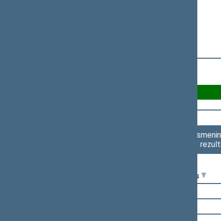
Už 36
Asmenini
rezult
Seimo narys
Virgilijus Alekna
Andrius Bagdonas