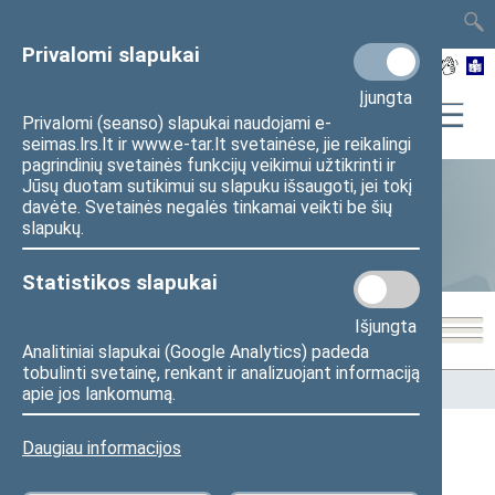
TAIS
TAR
LT
I
EN
Privalomi slapukai
Įjungta
Privalomi (seanso) slapukai naudojami e-
seimas.lrs.lt ir www.e-tar.lt svetainėse, jie reikalingi
pagrindinių svetainės funkcijų veikimui užtikrinti ir
Jūsų duotam sutikimui su slapuku išsaugoti, jei tokį
davėte. Svetainės negalės tinkamai veikti be šių
Statistika
slapukų.
Statistikos slapukai
Išjungta
Analitiniai slapukai (Google Analytics) padeda
tobulinti svetainę, renkant ir analizuojant informaciją
Pradžia
>
Statistika
>
Seimo narių balsavimų rezultatai
apie jos lankomumą.
Daugiau informacijos
Seimo narių balsavimų rezultatai