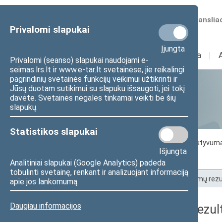
Numatomos transliac
Privalomi slapukai
Įjungta
Sudėtis
I
Veikla
I
Privalomi (seanso) slapukai naudojami e-
seimas.lrs.lt ir www.e-tar.lt svetainėse, jie reikalingi
pagrindinių svetainės funkcijų veikimui užtikrinti ir
Jūsų duotam sutikimui su slapuku išsaugoti, jei tokį
Statistika
davėte. Svetainės negalės tinkamai veikti be šių
slapukų.
Statistikos slapukai
Seimo darbo statistika
Seimo narių aktyvum
Išjungta
Seimo narių balsavimų rezultatai
Analitiniai slapukai (Google Analytics) padeda
tobulinti svetainę, renkant ir analizuojant informaciją
Pradžia
>
Statistika
>
Seimo narių balsavimų rezu
apie jos lankomumą.
Daugiau informacijos
Seimo narių balsavimų rezult