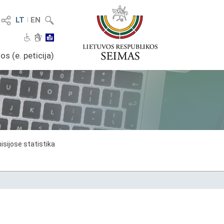
LT
I
EN
os (e. peticija)
sijose statistika