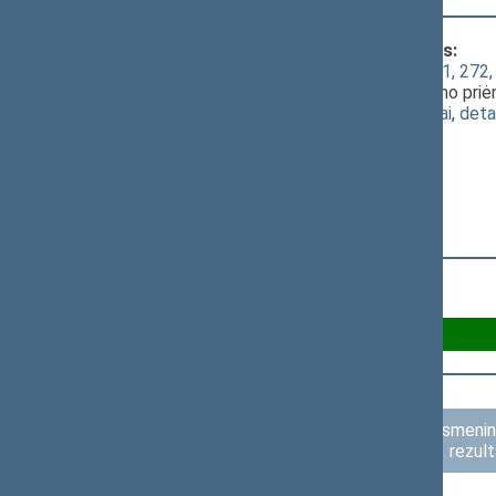
Klausimas, dėl kurio vyko balsavimas:
Baudžiamojo kodekso 47, 176, 220, 221, 272,
XIIP-4136(2))
; [
priėmimas
]; dėl įstatymo pri
(
dokumento tekstas
,
susiję dokumentai
,
deta
Už 84
Asmenini
rezult