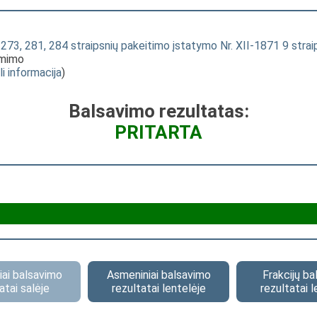
 273, 281, 284 straipsnių pakeitimo įstatymo Nr. XII-1871 9 s
ėmimo
li informacija
)
Balsavimo rezultatas:
PRITARTA
ai balsavimo
Asmeniniai balsavimo
Frakcijų b
atai salėje
rezultatai lentelėje
rezultatai l