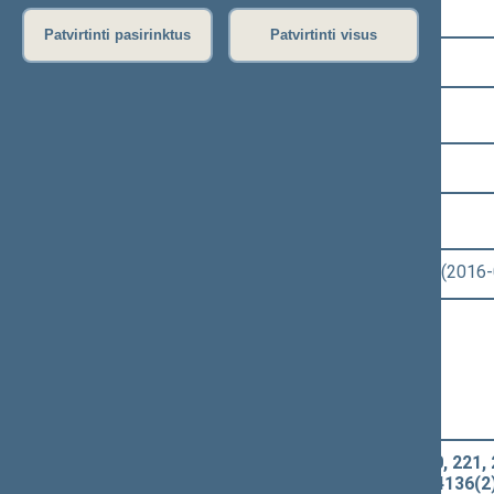
Pasirinkite kadenciją:
Patvirtinti pasirinktus
Patvirtinti visus
2012–2016 metų kadencija
Pasirinkite sesiją:
8 eilinė (2016-03-10 – 2016-06-30)
Pasirinkite posėdį:
Seimo nenumatytas posėdis Nr. 326 (2016
Informacija apie posėdį:
Posėdžio eiga
Posėdžio darbotvarkė
Pasirinkite klausimą:
Baudžiamojo kodekso 47, 176, 220, 221, 2
ĮSTATYMO PROJEKTAS (Nr. XIIP-4136(2