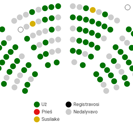
Už
Registravosi
Prieš
Nedalyvavo
Susilaikė