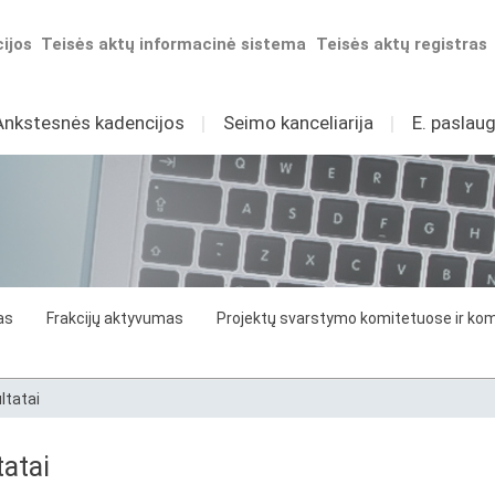
ijos
Teisės aktų informacinė sistema
Teisės aktų registras
Ankstesnės kadencijos
I
Seimo kanceliarija
I
E. paslaug
as
Frakcijų aktyvumas
Projektų svarstymo komitetuose ir komi
ltatai
atai