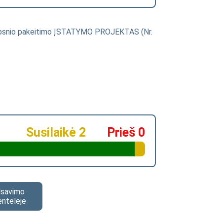
traipsnio pakeitimo ĮSTATYMO PROJEKTAS (Nr.
Susilaikė 2
Prieš 0
alsavimo
entelėje