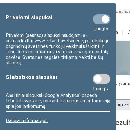
Numatomos transliac
Privalomi slapukai
Įjungta
Sudėtis
I
Veikla
I
Privalomi (seanso) slapukai naudojami e-
seimas.lrs.lt ir www.e-tar.lt svetainėse, jie reikalingi
pagrindinių svetainės funkcijų veikimui užtikrinti ir
Jūsų duotam sutikimui su slapuku išsaugoti, jei tokį
Statistika
davėte. Svetainės negalės tinkamai veikti be šių
slapukų.
Statistikos slapukai
Seimo darbo statistika
Seimo narių aktyvum
Išjungta
Seimo narių balsavimų rezultatai
Analitiniai slapukai (Google Analytics) padeda
tobulinti svetainę, renkant ir analizuojant informaciją
Pradžia
>
Statistika
>
Seimo narių balsavimų rezu
apie jos lankomumą.
Daugiau informacijos
Seimo narių balsavimų rezult