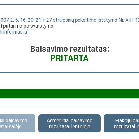
7 2, 6, 16, 20, 21 ir 27 straipsnių pakeitimo įstatymo Nr. XIII-13
dėl pritarimo po svarstymo
li informacija
)
Balsavimo rezultatas:
PRITARTA
ai balsavimo
Asmeniniai balsavimo
Frakcijų b
atai salėje
rezultatai lentelėje
rezultatai l