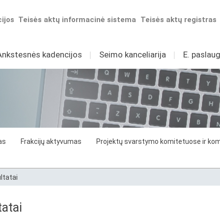
ijos
Teisės aktų informacinė sistema
Teisės aktų registras
Ankstesnės kadencijos
I
Seimo kanceliarija
I
E. paslaug
as
Frakcijų aktyvumas
Projektų svarstymo komitetuose ir komi
ltatai
atai