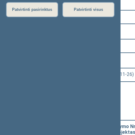
Pasirinkite kadenciją:
Patvirtinti pasirinktus
Patvirtinti visus
2016–2020 metų kadencija
Pasirinkite sesiją:
7 eilinė (2019-09-10 – 2020-01-14)
Pasirinkite posėdį:
Seimo rytinis posėdis Nr. 354 (2019-11-26)
Informacija apie posėdį:
Posėdžio eiga
Posėdžio darbotvarkė
Pasirinkite klausimą:
Gyventojų pajamų mokesčio įstatymo Nr. IX
straipsnių pakeitimo įstatymo projektas 