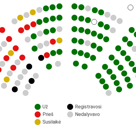
Už
Registravosi
Prieš
Nedalyvavo
Susilaikė