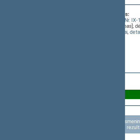
Klausimas, dėl kurio vyko balsavimas:
Gyventojų pajamų mokesčio įstatymo Nr. IX-100
projektas (Nr. XIIIP-3613(2))
; [
svarstymas
]; 
(
dokumento tekstas
,
susiję dokumentai
,
deta
Už 69
Asmenini
rezult