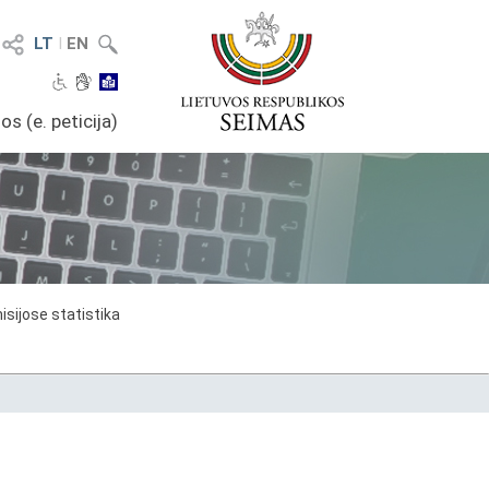
LT
I
EN
os (e. peticija)
sijose statistika