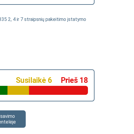
35 2, 4 ir 7 straipsnių pakeitimo įstatymo
Susilaikė 6
Prieš 18
alsavimo
entelėje