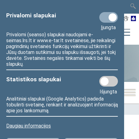
TAIS
TAR
LT
I
EN
Privalomi slapukai
Įjungta
Privalomi (seanso) slapukai naudojami e-
seimas.lrs.lt ir www.e-tar.lt svetainėse, jie reikalingi
pagrindinių svetainės funkcijų veikimui užtikrinti ir
Jūsų duotam sutikimui su slapuku išsaugoti, jei tokį
davėte. Svetainės negalės tinkamai veikti be šių
Statistika
slapukų.
Statistikos slapukai
Išjungta
Analitiniai slapukai (Google Analytics) padeda
tobulinti svetainę, renkant ir analizuojant informaciją
Pradžia
>
Statistika
>
Seimo narių balsavimų rezultatai
apie jos lankomumą.
Daugiau informacijos
Seimo narių balsavimų rezultatai