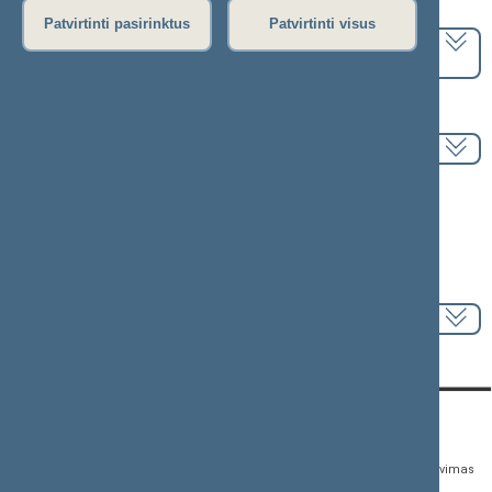
Pasirinkite kadenciją:
Patvirtinti pasirinktus
Patvirtinti visus
2024–2028 metų kadencija
Pasirinkite sesiją:
Informacija apie posėdį:
Posėdžio eiga
Posėdžio darbotvarkė
Pasirinkite klausimą:
KONTAKTAI:
TIESIOGINĖ PRIEIGA:
PASLAUGOS:
Gedimino pr. 53,
Teisės aktų registras
Asmenų aptarnavimas
01109 Vilnius, Lietuva