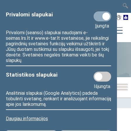
TAIS
TAR
LT
I
EN
Privalomi slapukai
Įjungta
Privalomi (seanso) slapukai naudojami e-
seimas.lrs.lt ir www.e-tar.lt svetainėse, jie reikalingi
pagrindinių svetainės funkcijų veikimui užtikrinti ir
Jūsų duotam sutikimui su slapuku išsaugoti, jei tokį
davėte. Svetainės negalės tinkamai veikti be šių
Statistika
slapukų.
Statistikos slapukai
Išjungta
Analitiniai slapukai (Google Analytics) padeda
tobulinti svetainę, renkant ir analizuojant informaciją
Pradžia
>
Statistika
>
Seimo narių balsavimų rezultatai
apie jos lankomumą.
Daugiau informacijos
Seimo narių balsavimų rezultatai