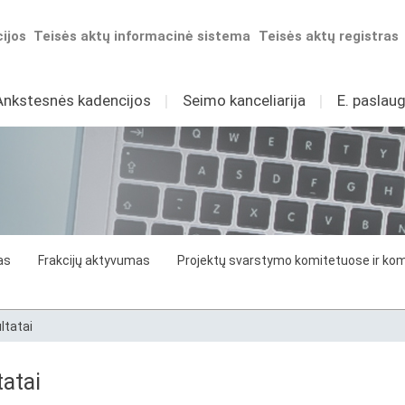
ijos
Teisės aktų informacinė sistema
Teisės aktų registras
Ankstesnės kadencijos
I
Seimo kanceliarija
I
E. paslaug
as
Frakcijų aktyvumas
Projektų svarstymo komitetuose ir komi
ltatai
atai