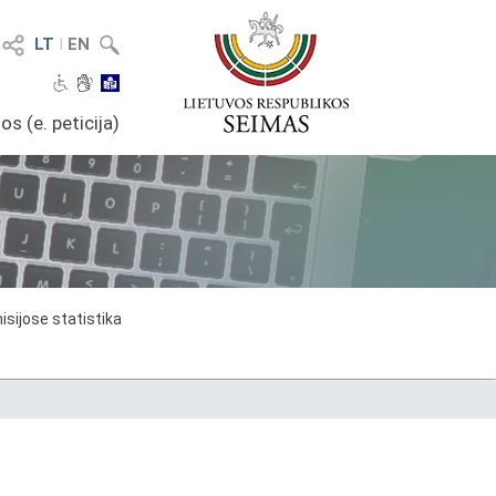
LT
I
EN
os (e. peticija)
sijose statistika