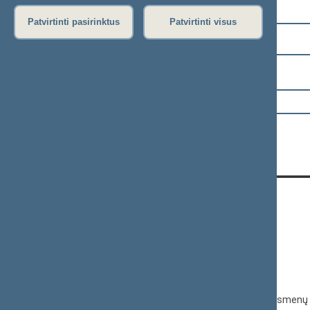
Pasirinkite kadenciją:
Patvirtinti pasirinktus
Patvirtinti visus
2024–2028 metų kadencija
Pasirinkite sesiją:
KONTAKTAI:
Gedimino pr. 53, 01109 Vilnius,
Lietuva
(0 5) 239 6060
El. p.
priim@lrs.lt
Duomenys kaupiami ir saugomi Juridinių asmenų 