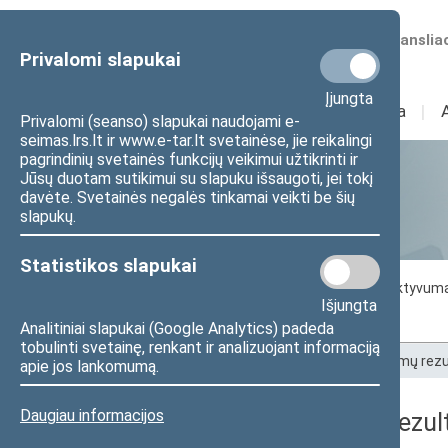
Numatomos transliac
Privalomi slapukai
Įjungta
Sudėtis
I
Veikla
I
Privalomi (seanso) slapukai naudojami e-
seimas.lrs.lt ir www.e-tar.lt svetainėse, jie reikalingi
pagrindinių svetainės funkcijų veikimui užtikrinti ir
Jūsų duotam sutikimui su slapuku išsaugoti, jei tokį
Statistika
davėte. Svetainės negalės tinkamai veikti be šių
slapukų.
Statistikos slapukai
Seimo darbo statistika
Seimo narių aktyvum
Išjungta
Seimo narių balsavimų rezultatai
Analitiniai slapukai (Google Analytics) padeda
tobulinti svetainę, renkant ir analizuojant informaciją
Pradžia
>
Statistika
>
Seimo narių balsavimų rezu
apie jos lankomumą.
Daugiau informacijos
Seimo narių balsavimų rezult