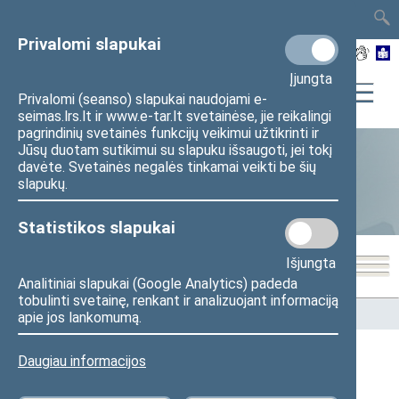
TAIS
TAR
LT
I
EN
Privalomi slapukai
Įjungta
Privalomi (seanso) slapukai naudojami e-
seimas.lrs.lt ir www.e-tar.lt svetainėse, jie reikalingi
pagrindinių svetainės funkcijų veikimui užtikrinti ir
Jūsų duotam sutikimui su slapuku išsaugoti, jei tokį
davėte. Svetainės negalės tinkamai veikti be šių
Statistika
slapukų.
Statistikos slapukai
Išjungta
Analitiniai slapukai (Google Analytics) padeda
tobulinti svetainę, renkant ir analizuojant informaciją
Pradžia
>
Statistika
>
Seimo narių balsavimų rezultatai
apie jos lankomumą.
Daugiau informacijos
Seimo narių balsavimų rezultatai