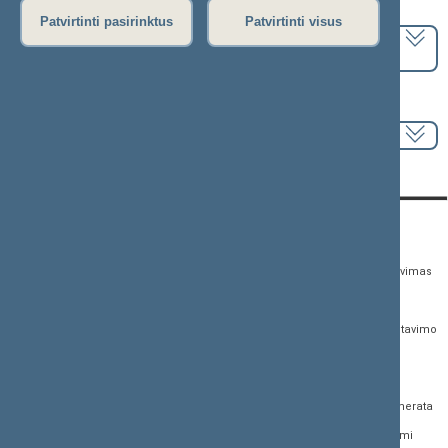
Pasirinkite kadenciją:
Patvirtinti pasirinktus
Patvirtinti visus
2024–2028 metų kadencija
Pasirinkite sesiją:
KONTAKTAI:
TIESIOGINĖ PRIEIGA:
PASLAUGOS:
Gedimino pr. 53,
Teisės aktų registras
Asmenų aptarnavimas
01109 Vilnius, Lietuva
Teisės aktų, projektų ir
E. paslaugos
(0 5) 239 6060
susijusių dokumentų
Žurnalistų akreditavimo
El. p.
priim@lrs.lt
paieška
anketa
Duomenys kaupiami ir
Naujausi įregistruoti teisės
Atviri duomenys
saugomi Juridinių
aktų projektai
asmenų registre, kodas
Naujienų prenumerata
Naujausi įsigalioję
188605295
įstatymai
Dažnai užduodami