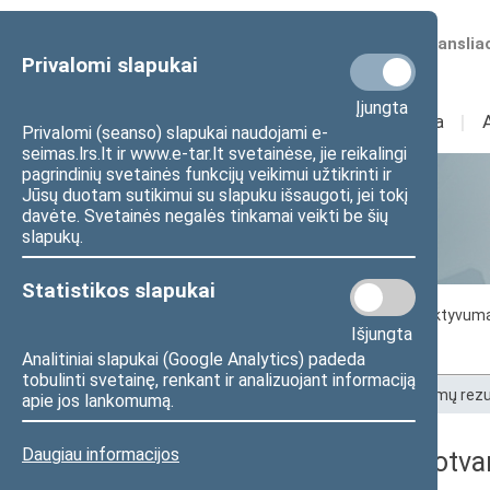
Numatomos transliac
Privalomi slapukai
Įjungta
Sudėtis
I
Veikla
I
Privalomi (seanso) slapukai naudojami e-
seimas.lrs.lt ir www.e-tar.lt svetainėse, jie reikalingi
pagrindinių svetainės funkcijų veikimui užtikrinti ir
Jūsų duotam sutikimui su slapuku išsaugoti, jei tokį
Statistika
davėte. Svetainės negalės tinkamai veikti be šių
slapukų.
Statistikos slapukai
Seimo darbo statistika
Seimo narių aktyvum
Išjungta
Seimo narių balsavimų rezultatai
Analitiniai slapukai (Google Analytics) padeda
tobulinti svetainę, renkant ir analizuojant informaciją
Pradžia
>
Statistika
>
Seimo narių balsavimų rezu
apie jos lankomumą.
Daugiau informacijos
2026-07-14 dienos darbotva