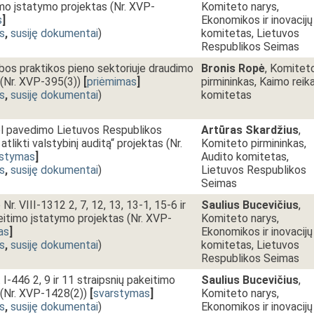
mo įstatymo projektas (Nr. XVP-
Komiteto narys,
s
]
Ekonomikos ir inovacijų
s
,
susiję dokumentai
)
komitetas, Lietuvos
Respublikos Seimas
bos praktikos pieno sektoriuje draudimo
Bronis Ropė
, Komitet
(Nr. XVP-395(3))
[
priėmimas
]
pirmininkas, Kaimo reik
s
,
susiję dokumentai
)
komitetas
l pavedimo Lietuvos Respublikos
Artūras Skardžius
,
tlikti valstybinį auditą“ projektas (Nr.
Komiteto pirmininkas,
rstymas
]
Audito komitetas,
s
,
susiję dokumentai
)
Lietuvos Respublikos
Seimas
Nr. VIII-1312 2, 7, 12, 13, 13-1, 15-6 ir
Saulius Bucevičius
,
eitimo įstatymo projektas (Nr. XVP-
Komiteto narys,
as
]
Ekonomikos ir inovacijų
s
,
susiję dokumentai
)
komitetas, Lietuvos
Respublikos Seimas
I-446 2, 9 ir 11 straipsnių pakeitimo
Saulius Bucevičius
,
 (Nr. XVP-1428(2))
[
svarstymas
]
Komiteto narys,
s
,
susiję dokumentai
)
Ekonomikos ir inovacijų