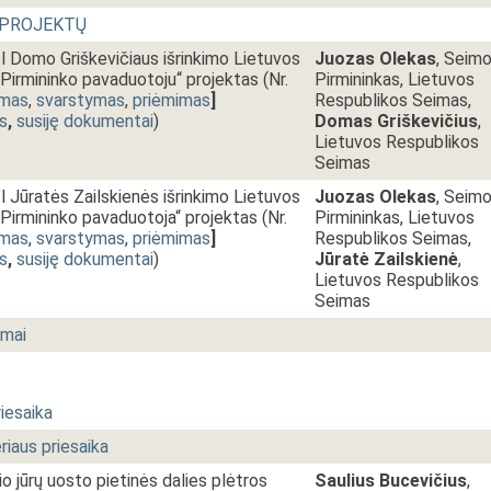
 PROJEKTŲ
 Domo Griškevičiaus išrinkimo Lietuvos
Juozas Olekas
, Seim
irmininko pavaduotoju“ projektas (Nr.
Pirmininkas, Lietuvos
imas
,
svarstymas
,
priėmimas
]
Respublikos Seimas,
s
,
susiję dokumentai
)
Domas Griškevičius
,
Lietuvos Respublikos
Seimas
 Jūratės Zailskienės išrinkimo Lietuvos
Juozas Olekas
, Seim
irmininko pavaduotoja“ projektas (Nr.
Pirmininkas, Lietuvos
imas
,
svarstymas
,
priėmimas
]
Respublikos Seimas,
s
,
susiję dokumentai
)
Jūratė Zailskienė
,
Lietuvos Respublikos
Seimas
imai
riesaika
riaus priesaika
o jūrų uosto pietinės dalies plėtros
Saulius Bucevičius
,