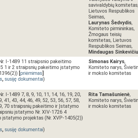
savivaldybių komitetas
Lietuvos Respublikos
Seimas,
Laurynas Šedvydis
,
Komiteto pirmininkas,
Žmogaus teisių
komitetas, Lietuvos
Respublikos Seimas,
Mindaugas Sinkeviči
r. I-1489 11 straipsnio pakeitimo
Simonas Kairys
,
5 1 ir 2 straipsnių pakeitimo įstatymo
Komiteto narys, Šviet
1396(2))
[
priėmimas
]
ir mokslo komitetas
s
,
susiję dokumentai
)
. I-1489 7, 8, 9, 10, 11, 14, 16, 19, 20,
Rita Tamašunienė
,
9, 41, 43, 44, 46, 49, 52, 53, 56, 57, 58,
Komiteto narys, Šviet
69, 70 straipsnių pakeitimo ir Įstatymo
ir mokslo komitetas
ipsniu įstatymo Nr. XIV-1726 4
o įstatymo projektas (Nr. XVP-1405(2))
s
,
susiję dokumentai
)