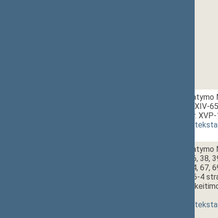
1 - 5.
12:55~13:00
Švietimo įstatymo N
įstatymo Nr. XIV-65
projektas (Nr. XVP-
(
dokumento teksta
1 - 6.
13:00~13:05
Švietimo įstatymo Nr
21, 23, 29, 36, 38, 3
59, 62, 63, 64, 67, 
papildymo 56-4 stra
straipsnio pakeitim
[
priėmimas
]
(
dokumento teksta