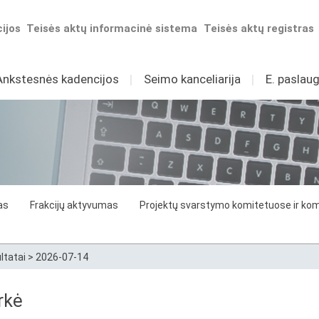
ijos
Teisės aktų informacinė sistema
Teisės aktų registras
Ankstesnės kadencijos
I
Seimo kanceliarija
I
E. paslaug
as
Frakcijų aktyvumas
Projektų svarstymo komitetuose ir komi
ltatai
>
2026-07-14
rkė