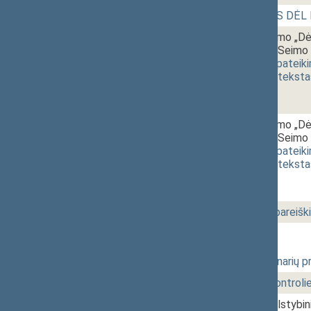
1 - 7.
12:30~13:05
BALSAVIMAS DĖL
1 - 8.
13:05~13:30
Seimo nutarimo „Dėl
Respublikos Seimo P
XVP-1739)
[
pateik
(
dokumento teksta
1 - 9.
13:30~13:55
Seimo nutarimo „Dėl
Respublikos Seimo P
XVP-1740)
[
pateik
(
dokumento teksta
1 - 10.
13:55~14:00
Seimo narių pareišk
173 Vakarinis posėdis
2 - 1.
15:00~15:25
Vyriausybės narių p
2 - 2.
15:35~15:40
Žvalgybos kontrolie
2 - 3.
15:40~15:45
Klaipėdos valstybini