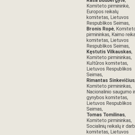
Rasa Budbergytė
,
Komiteto pirmininkė,
Europos reikalų
komitetas, Lietuvos
Respublikos Seimas,
Bronis Ropė
, Komitet
pirmininkas, Kaimo reik
komitetas, Lietuvos
Respublikos Seimas,
Kęstutis Vilkauskas
,
Komiteto pirmininkas,
Kultūros komitetas,
Lietuvos Respublikos
Seimas,
Rimantas Sinkevičius
Komiteto pirmininkas,
Nacionalinio saugumo i
gynybos komitetas,
Lietuvos Respublikos
Seimas,
Tomas Tomilinas
,
Komiteto pirmininkas,
Socialinių reikalų ir dar
komitetas, Lietuvos