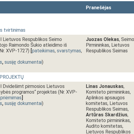
Pranešėjas
 tvirtinimas
l Lietuvos Respublikos Seimo
Juozas Olekas
, Seim
tojo Raimondo Šukio atleidimo iš
Pirmininkas, Lietuvos
(Nr. XVP-1727)
[
pateikimas
,
svarstymas
,
Respublikos Seimas
s
,
susiję dokumentai
)
 PROJEKTŲ
l Dvidešimt pirmosios Lietuvos
Linas Jonauskas
,
sybės programos“ projektas (Nr. XVP-
Komiteto pirmininkas,
,
priėmimas
]
Aplinkos apsaugos
s
,
susiję dokumentai
)
komitetas, Lietuvos
Respublikos Seimas,
Artūras Skardžius
,
Komiteto pirmininkas,
Audito komitetas,
Lietuvos Respublikos