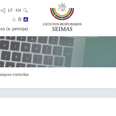
LT
I
EN
os (e. peticija)
sijose statistika