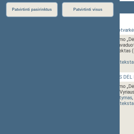
Numeris
Laikas
Klausimas
Patvirtinti pasirinktus
Patvirtinti visus
172 Rytinis posėdis
1 - 1.
10:00~10:05
Dienos darbotvarkės
1 - 2.
10:05~10:15
Seimo nutarimo „Dė
Pirmininko pavaduo
pareigų“ projektas 
priėmimas
]
(
dokumento teksta
1 - 3.
10:00~10:15
BALSAVIMAS DĖL
1 - 4.
10:15~12:55
Seimo nutarimo „Dė
Respublikos Vyriau
1734)
[
svarstymas
(
dokumento teksta