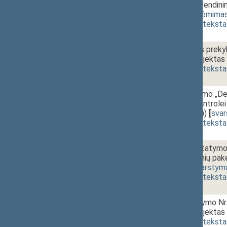
projekto įgyvendini
1597(2))
[
priėmima
(
dokumento teksta
2 - 4.
15:45~15:50
Nesąžiningos preky
įstatymo projektas 
(
dokumento teksta
2 - 5.
15:50~15:55
Seimo nutarimo „Dė
valstybės kontrolei a
XVP-1670(2))
[
sva
(
dokumento teksta
2 - 6. 1.
15:55~16:05
Investicijų įstatymo 
15-7 straipsnių pak
1427(2))
[
svarstym
(
dokumento teksta
2 - 6. 2.
Žemės įstatymo Nr. 
įstatymo projektas
(
dokumento teksta