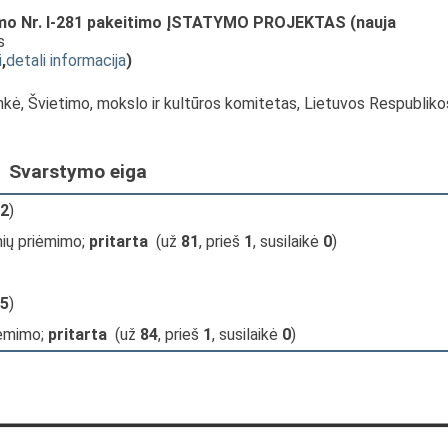
tymo Nr. I-281 pakeitimo ĮSTATYMO PROJEKTAS (nauja
s
i
,
detali informacija
)
nkė, Švietimo, mokslo ir kultūros komitetas, Lietuvos Respubliko
Svarstymo eiga
2
)
nių priėmimo;
pritarta
(už
81
, prieš
1
, susilaikė
0
)
5
)
iėmimo;
pritarta
(už
84
, prieš
1
, susilaikė
0
)