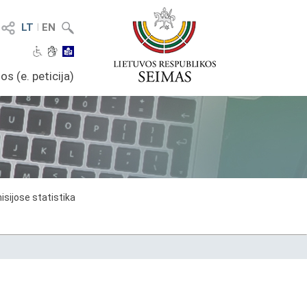
LT
I
EN
os (e. peticija)
sijose statistika