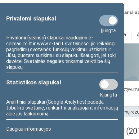
Numatomos transliac
Privalomi slapukai
Įjungta
Sudėtis
I
Veikla
I
Privalomi (seanso) slapukai naudojami e-
seimas.lrs.lt ir www.e-tar.lt svetainėse, jie reikalingi
pagrindinių svetainės funkcijų veikimui užtikrinti ir
Jūsų duotam sutikimui su slapuku išsaugoti, jei tokį
Statistika
davėte. Svetainės negalės tinkamai veikti be šių
slapukų.
Statistikos slapukai
Seimo darbo statistika
Seimo narių aktyvum
Išjungta
Seimo narių balsavimų rezultatai
Analitiniai slapukai (Google Analytics) padeda
tobulinti svetainę, renkant ir analizuojant informaciją
Pradžia
>
Statistika
>
Seimo narių balsavimų rezu
apie jos lankomumą.
Daugiau informacijos
Darbotvarkės klausimas (201