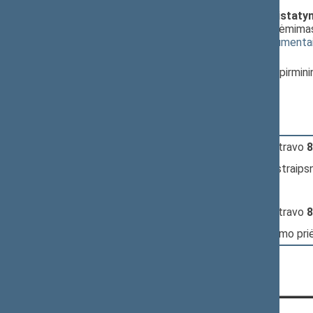
Vilniaus universiteto statuto įsta
redakcija) (Nr. XIIP-232(3))
; priėmima
(
dokumento tekstas
,
susiję dokumenta
Pranešėjas(-ai):
Audronė Pitrėnienė
, Komiteto pirmini
Seimas
13:07:17
Įvyko
registracija
(užsiregistravo
8
13:07:17
Įvyko
balsavimas
dėl 1-54 straips
13:08:17
Kalbėjo
Valentinas Stundys
13:09:29
Įvyko
registracija
(užsiregistravo
8
13:09:29
Įvyko
balsavimas
dėl įstatymo pr