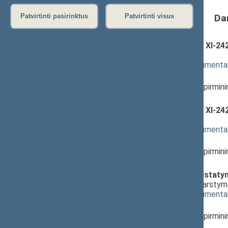
Da
Patvirtinti pasirinktus
Patvirtinti visus
Mokslo ir studijų įstatymo Nr. XI-
231(2))
; svarstymas
(
dokumento tekstas
,
susiję dokumenta
Pranešėjas(-ai):
Audronė Pitrėnienė
, Komiteto pirmini
Seimas
Mokslo ir studijų įstatymo Nr. XI-
231(2))
; priėmimas
(
dokumento tekstas
,
susiję dokumenta
Pranešėjas(-ai):
Audronė Pitrėnienė
, Komiteto pirmini
Seimas
Vilniaus universiteto statuto įsta
redakcija) (Nr. XIIP-232(3))
; svarsty
(
dokumento tekstas
,
susiję dokumenta
Pranešėjas(-ai):
Audronė Pitrėnienė
, Komiteto pirmini
Seimas