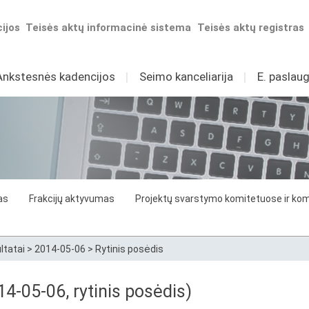
ijos
Teisės aktų informacinė sistema
Teisės aktų registras
Ankstesnės kadencijos
I
Seimo kanceliarija
I
E. paslaug
as
Frakcijų aktyvumas
Projektų svarstymo komitetuose ir komi
ltatai
>
2014-05-06
>
Rytinis posėdis
4-05-06, rytinis posėdis)