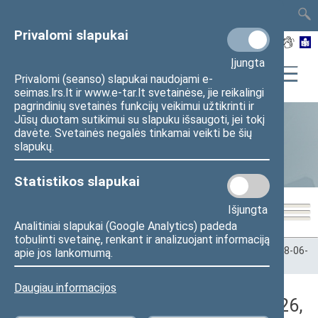
TAIS
TAR
LT
I
EN
Privalomi slapukai
Įjungta
Privalomi (seanso) slapukai naudojami e-
seimas.lrs.lt ir www.e-tar.lt svetainėse, jie reikalingi
pagrindinių svetainės funkcijų veikimui užtikrinti ir
Jūsų duotam sutikimui su slapuku išsaugoti, jei tokį
davėte. Svetainės negalės tinkamai veikti be šių
Statistika
slapukų.
Statistikos slapukai
Išjungta
Analitiniai slapukai (Google Analytics) padeda
tobulinti svetainę, renkant ir analizuojant informaciją
Pradžia
>
Statistika
>
Seimo narių balsavimų rezultatai
>
2018-06-
apie jos lankomumą.
26
>
Vakarinis posėdis
Daugiau informacijos
Darbotvarkės klausimas (2018-06-26,