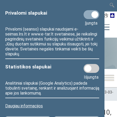
TAIS
TAR
LT
I
EN
Privalomi slapukai
Įjungta
Privalomi (seanso) slapukai naudojami e-
seimas.lrs.lt ir www.e-tar.lt svetainėse, jie reikalingi
pagrindinių svetainės funkcijų veikimui užtikrinti ir
Jūsų duotam sutikimui su slapuku išsaugoti, jei tokį
davėte. Svetainės negalės tinkamai veikti be šių
Statistika
slapukų.
Statistikos slapukai
Išjungta
Analitiniai slapukai (Google Analytics) padeda
tobulinti svetainę, renkant ir analizuojant informaciją
Pradžia
>
Statistika
>
Seimo narių balsavimų rezultatai
>
2023-03-
apie jos lankomumą.
10
>
Rytinis posėdis
Daugiau informacijos
Darbotvarkės klausimas (2023-03-10,