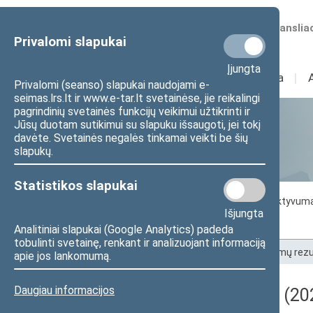
Numatomos transliac
Privalomi slapukai
Įjungta
Sudėtis
I
Veikla
I
Privalomi (seanso) slapukai naudojami e-
seimas.lrs.lt ir www.e-tar.lt svetainėse, jie reikalingi
pagrindinių svetainės funkcijų veikimui užtikrinti ir
Jūsų duotam sutikimui su slapuku išsaugoti, jei tokį
Statistika
davėte. Svetainės negalės tinkamai veikti be šių
slapukų.
Statistikos slapukai
Seimo darbo statistika
Seimo narių aktyvum
Išjungta
Seimo narių balsavimų rezultatai
Analitiniai slapukai (Google Analytics) padeda
tobulinti svetainę, renkant ir analizuojant informaciją
Pradžia
>
Statistika
>
Seimo narių balsavimų rezu
apie jos lankomumą.
Daugiau informacijos
Darbotvarkės klausimas (202