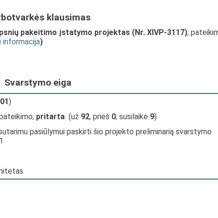
rbotvarkės klausimas
aipsnių pakeitimo įstatymo projektas (Nr. XIVP-3117)
; pateiki
i informacija
)
Svarstymo eiga
01
)
 pateikimo;
pritarta
(už
92
, prieš
0
, susilaikė
9
)
sutarimu pasiūlymui paskirti šio projekto preliminarią svarstymo
1
mitetas