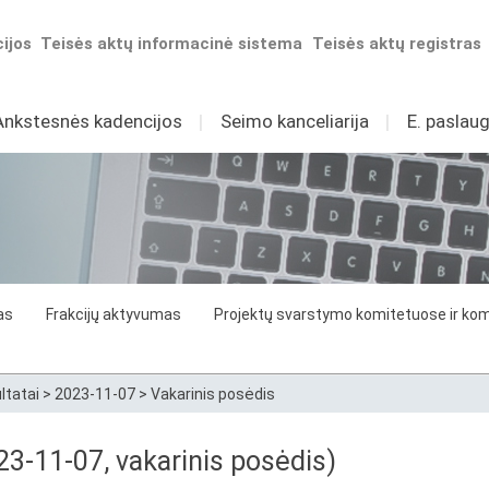
ijos
Teisės aktų informacinė sistema
Teisės aktų registras
Ankstesnės kadencijos
I
Seimo kanceliarija
I
E. paslaug
as
Frakcijų aktyvumas
Projektų svarstymo komitetuose ir komi
ltatai
>
2023-11-07
>
Vakarinis posėdis
3-11-07, vakarinis posėdis)