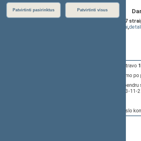
Da
Patvirtinti pasirinktus
Patvirtinti visus
Švietimo įstatymo Nr. I-1489 41 ir 67 str
(
dokumento tekstas
,
susiję dokumentai
,
detal
Pranešėjas(-ai):
Artūras Žukauskas
17:49:24
Įvyko
registracija
(užsiregistravo
1
17:49:24
Įvyko
balsavimas
dėl pritarimo po
17:49:25
Įvyko balsavimas. Pritarta bendru 
Seimo posėdyje datą - 2023-11-2
Nr. XIVP-3117:
Pagrindinis: Švietimo ir mokslo ko