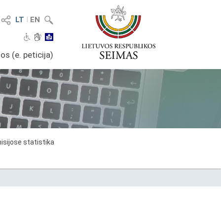
LT
I
EN
os (e. peticija)
sijose statistika