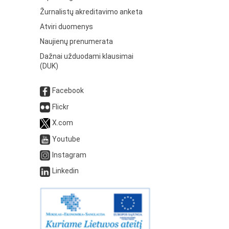
Žurnalistų akreditavimo anketa
Atviri duomenys
Naujienų prenumerata
Dažnai užduodami klausimai
(DUK)
Facebook
Flickr
X.com
Youtube
Instagram
Linkedin