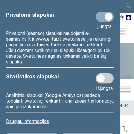
TAIS
TAR
LT
I
EN
Privalomi slapukai
Įjungta
Privalomi (seanso) slapukai naudojami e-
seimas.lrs.lt ir www.e-tar.lt svetainėse, jie reikalingi
pagrindinių svetainės funkcijų veikimui užtikrinti ir
Jūsų duotam sutikimui su slapuku išsaugoti, jei tokį
davėte. Svetainės negalės tinkamai veikti be šių
Statistika
slapukų.
Statistikos slapukai
Išjungta
Analitiniai slapukai (Google Analytics) padeda
tobulinti svetainę, renkant ir analizuojant informaciją
Pradžia
>
Statistika
>
Seimo narių balsavimų rezultatai
>
2024-04-
apie jos lankomumą.
11
>
Rytinis posėdis
Daugiau informacijos
Darbotvarkės klausimas (2024-04-11,