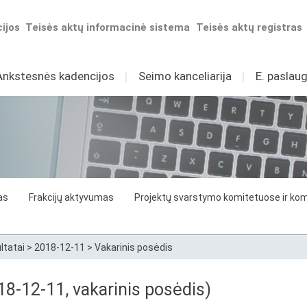
ijos
Teisės aktų informacinė sistema
Teisės aktų registras
Ankstesnės kadencijos
I
Seimo kanceliarija
I
E. paslaug
as
Frakcijų aktyvumas
Projektų svarstymo komitetuose ir komi
ltatai
>
2018-12-11
>
Vakarinis posėdis
8-12-11, vakarinis posėdis)