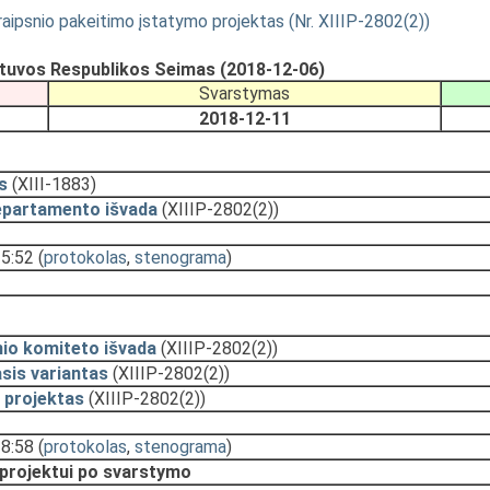
raipsnio pakeitimo įstatymo projektas (Nr. XIIIP-2802(2))
ietuvos Respublikos Seimas (2018-12-06)
Svarstymas
2018-12-11
s
(XIII-1883)
epartamento išvada
(XIIIP-2802(2))
15:52
(
protokolas
,
stenograma
)
nio komiteto išvada
(XIIIP-2802(2))
sis variantas
(XIIIP-2802(2))
 projektas
(XIIIP-2802(2))
18:58
(
protokolas
,
stenograma
)
 projektui po svarstymo