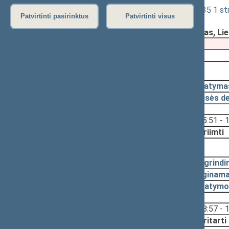
Akcinių bendrovių įstatymo Nr. VIII-1835 1 st
Patvirtinti pasirinktus
Patvirtinti visus
Registravimo data:
2018-12-06
Pateikė:
Biudžeto ir finansų komitetas, L
Pateikimas
2018-11-13
2018-12-20, priėmimas
2018-12-20
Įstatyma
2018-12-12
Teisės d
Svarstyta:
15:51 - 
Nutarta:
Priimti
2018-12-11, svarstymas
2018-12-06
Pagrindi
2018-12-06
Lyginama
2018-12-06
Įstatymo
Svarstyta:
18:57 - 
Nutarta:
Pritarti