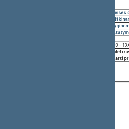
2018-11-13, pateikimas
2018-11-05
Teisės 
2018-10-23
Aiškina
2018-10-23
Lyginam
2018-10-23
Įstatym
Svarstyta:
13:00 - 13
Nutarta:
Pradėti sv
Pritarti p
KONTAKTAI:
Gedimino pr. 53, 01109 Vilnius,
Lietuva
(0 5) 239 6060
El. p.
priim@lrs.lt