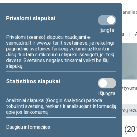
Numatomos transliac
Privalomi slapukai
Įjungta
Sudėtis
I
Veikla
I
Privalomi (seanso) slapukai naudojami e-
seimas.lrs.lt ir www.e-tar.lt svetainėse, jie reikalingi
pagrindinių svetainės funkcijų veikimui užtikrinti ir
Jūsų duotam sutikimui su slapuku išsaugoti, jei tokį
Statistika
davėte. Svetainės negalės tinkamai veikti be šių
slapukų.
Statistikos slapukai
Seimo darbo statistika
Seimo narių aktyvum
Išjungta
Seimo narių balsavimų rezultatai
Analitiniai slapukai (Google Analytics) padeda
tobulinti svetainę, renkant ir analizuojant informaciją
Pradžia
>
Statistika
>
Seimo narių balsavimų rezu
apie jos lankomumą.
Daugiau informacijos
Darbotvarkės klausimas (201