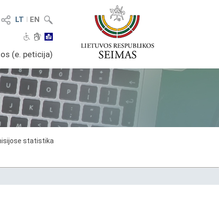
LT
I
EN
os (e. peticija)
sijose statistika