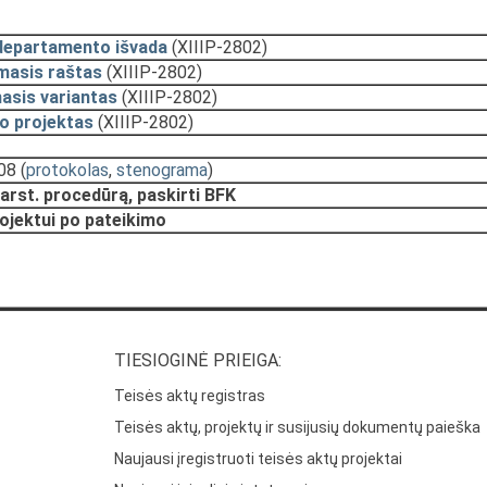
departamento išvada
(XIIIP-2802)
masis raštas
(XIIIP-2802)
asis variantas
(XIIIP-2802)
o projektas
(XIIIP-2802)
:08
(
protokolas
,
stenograma
)
arst. procedūrą, paskirti BFK
rojektui po pateikimo
TIESIOGINĖ PRIEIGA:
Teisės aktų registras
Teisės aktų, projektų ir susijusių dokumentų paieška
Naujausi įregistruoti teisės aktų projektai