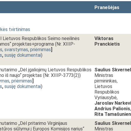
Pranešėjas
kės tvirtinimas
l Lietuvos Respublikos Seimo neeilinės
Viktoras
amos“ projektas+programa (Nr. XIIIP-
Pranckietis
as
,
svarstymas
,
priėmimas
]
s
,
susiję dokumentai
)
nutarimo „Dėl įgaliojimų Lietuvos Respublikos
Saulius Skvernel
o iš naujo“ projektas (Nr. XIIIP-3773(2))
Ministras
ymas
,
priėmimas
]
pirmininkas,
s
,
susiję dokumentai
)
Lietuvos
Respublikos
Vyriausybė,
Jaroslav Narkev
Andrius Palionis
,
Rita Tamašunie
utarimo „Dėl pritarimo Virginijaus
Saulius Skvernel
atūros siūlymui į Europos Komisijos narius“
Ministras