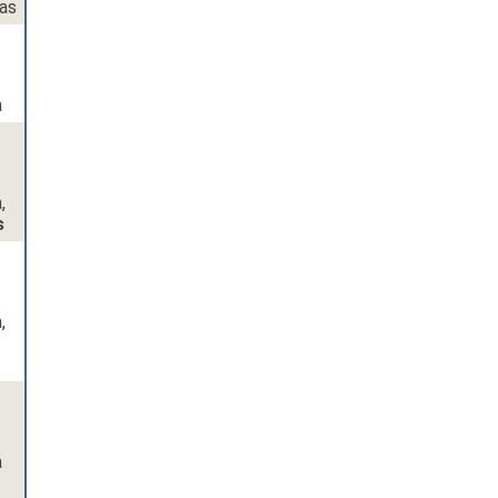
as
a
,
s
,
a