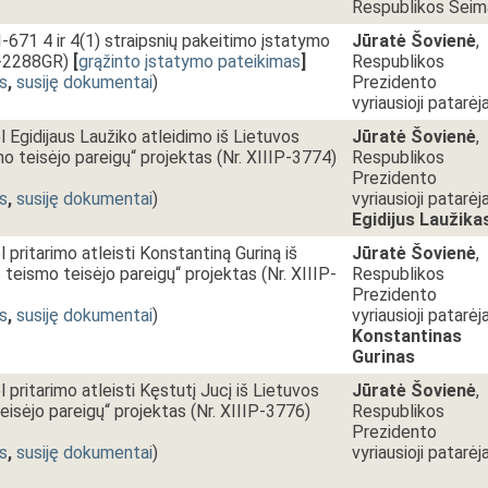
Respublikos Seim
I-671 4 ir 4(1) straipsnių pakeitimo įstatymo
Jūratė Šovienė
,
P-2288GR)
[
grąžinto įstatymo pateikimas
]
Respublikos
s
,
susiję dokumentai
)
Prezidento
vyriausioji patarėj
 Egidijaus Laužiko atleidimo iš Lietuvos
Jūratė Šovienė
,
o teisėjo pareigų“ projektas (Nr. XIIIP-3774)
Respublikos
Prezidento
s
,
susiję dokumentai
)
vyriausioji patarėja
Egidijus Laužika
pritarimo atleisti Konstantiną Guriną iš
Jūratė Šovienė
,
 teismo teisėjo pareigų“ projektas (Nr. XIIIP-
Respublikos
Prezidento
s
,
susiję dokumentai
)
vyriausioji patarėja
Konstantinas
Gurinas
pritarimo atleisti Kęstutį Jucį iš Lietuvos
Jūratė Šovienė
,
eisėjo pareigų“ projektas (Nr. XIIIP-3776)
Respublikos
Prezidento
s
,
susiję dokumentai
)
vyriausioji patarėj