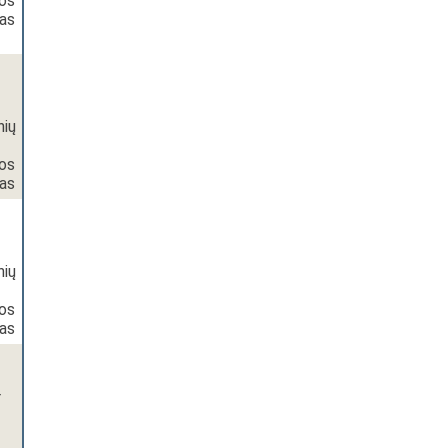
vos
as
nių
vos
as
nių
vos
as
r