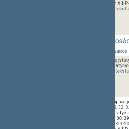
projektas (Nr. XIII
(
dokumento teksta
319 Vakarinis neeilinis posė
2 - 1.
14:00~14:10
Ministrų priesaikos
2 - 2.
14:10~14:25
Seimo rinkimų įstaty
pakeitimo įstatymo 
(
dokumento teksta
2 - 3.
14:25~14:30
Vaiko teisių apsaugo
14, 29, 30, 31, 32, 3
pakeitimo, Įstatymo
straipsniais ir 38, 3
įstatymo Nr. XIII-2