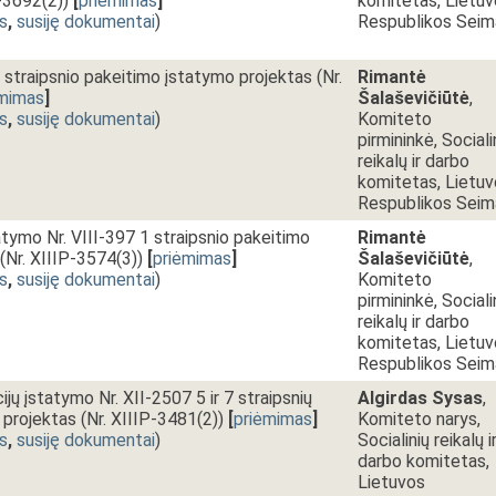
P-3692(2))
[
priėmimas
]
komitetas, Lietu
s
,
susiję dokumentai
)
Respublikos Seim
traipsnio pakeitimo įstatymo projektas (Nr.
Rimantė
ėmimas
]
Šalaševičiūtė
,
s
,
susiję dokumentai
)
Komiteto
pirmininkė, Sociali
reikalų ir darbo
komitetas, Lietu
Respublikos Seim
atymo Nr. VIII-397 1 straipsnio pakeitimo
Rimantė
(Nr. XIIIP-3574(3))
[
priėmimas
]
Šalaševičiūtė
,
s
,
susiję dokumentai
)
Komiteto
pirmininkė, Sociali
reikalų ir darbo
komitetas, Lietu
Respublikos Seim
jų įstatymo Nr. XII-2507 5 ir 7 straipsnių
Algirdas Sysas
,
projektas (Nr. XIIIP-3481(2))
[
priėmimas
]
Komiteto narys,
s
,
susiję dokumentai
)
Socialinių reikalų i
darbo komitetas,
Lietuvos