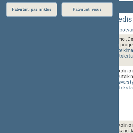
Numeris
Laikas
Klausimas
Patvirtinti pasirinktus
Patvirtinti visus
318 Rytinis neeilinis posėdis
1 - 1.
10:00~10:10
Posėdžio darbotvar
1 - 2.
10:10~10:25
Seimo nutarimo „Dė
sesijos darbų progr
3770(2))
[
pateikim
(
dokumento teksta
1 - 3.
10:25~12:30
Seimo protokolinio 
Vyriausybei suteikim
[
pateikimas
,
svarst
(
dokumento teksta
1 - 4.
12:30~13:00
Seimo protokolinio n
Sinkevičiaus kandid