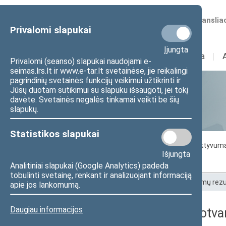
Numatomos transliac
Privalomi slapukai
Įjungta
Sudėtis
I
Veikla
I
Privalomi (seanso) slapukai naudojami e-
seimas.lrs.lt ir www.e-tar.lt svetainėse, jie reikalingi
pagrindinių svetainės funkcijų veikimui užtikrinti ir
Jūsų duotam sutikimui su slapuku išsaugoti, jei tokį
Statistika
davėte. Svetainės negalės tinkamai veikti be šių
slapukų.
Statistikos slapukai
Seimo darbo statistika
Seimo narių aktyvum
Išjungta
Seimo narių balsavimų rezultatai
Analitiniai slapukai (Google Analytics) padeda
tobulinti svetainę, renkant ir analizuojant informaciją
Pradžia
>
Statistika
>
Seimo narių balsavimų rezu
apie jos lankomumą.
Daugiau informacijos
2019-08-20 dienos darbotva