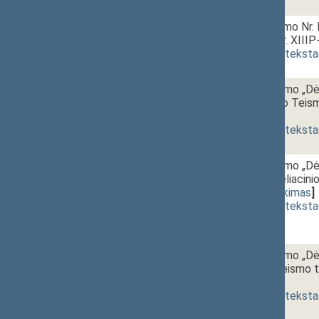
2 - 6.
14:40~14:55
Miškų įstatymo Nr. 
projektas (Nr. XIII
(
dokumento teksta
2 - 7.
14:55~15:10
Seimo nutarimo „Dėl
Aukščiausiojo Teism
[
pateikimas
]
(
dokumento teksta
2 - 8.
15:10~15:25
Seimo nutarimo „Dėl 
Lietuvos apeliacinio
3775)
[
pateikimas
]
(
dokumento teksta
2 - 9.
15:25~15:40
Seimo nutarimo „Dėl 
apeliacinio teismo t
[
pateikimas
]
(
dokumento teksta