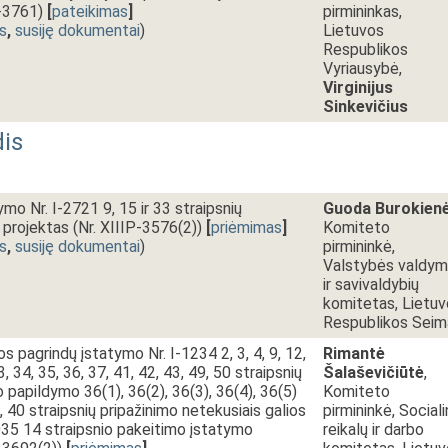
P-3761)
[
pateikimas
]
pirmininkas,
s
,
susiję dokumentai
)
Lietuvos
Respublikos
Vyriausybė,
Virginijus
Sinkevičius
dis
mo Nr. I-2721 9, 15 ir 33 straipsnių
Guoda Burokien
projektas (Nr. XIIIP-3576(2))
[
priėmimas
]
Komiteto
s
,
susiję dokumentai
)
pirmininkė,
Valstybės valdy
ir savivaldybių
komitetas, Lietu
Respublikos Seim
s pagrindų įstatymo Nr. I-1234 2, 3, 4, 9, 12,
Rimantė
3, 34, 35, 36, 37, 41, 42, 43, 49, 50 straipsnių
Šalaševičiūtė
,
 papildymo 36(1), 36(2), 36(3), 36(4), 36(5)
Komiteto
9, 40 straipsnių pripažinimo netekusiais galios
pirmininkė, Sociali
035 14 straipsnio pakeitimo įstatymo
reikalų ir darbo