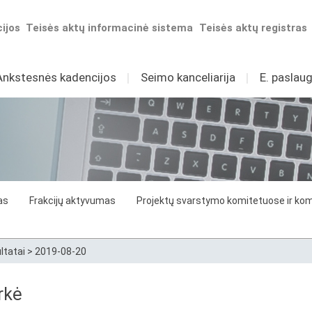
ijos
Teisės aktų informacinė sistema
Teisės aktų registras
Ankstesnės kadencijos
I
Seimo kanceliarija
I
E. paslaug
as
Frakcijų aktyvumas
Projektų svarstymo komitetuose ir komi
ltatai
>
2019-08-20
rkė