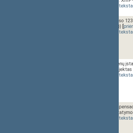
projektas (Nr. XIII
(
dokumento teksta
2 - 4. 1.
14:30~14:35
Darbo kodekso 123 s
XIIP-4833(2))
[
pri
(
dokumento teksta
2 - 4. 2.
Atmintinų dienų įst
įstatymo projektas 
(
dokumento teksta
2 - 5.
14:35~14:40
Tikslinių kompensaci
pakeitimo įstatymo 
(
dokumento teksta