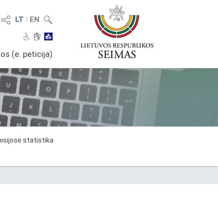
LT
I
EN
os (e. peticija)
sijose statistika