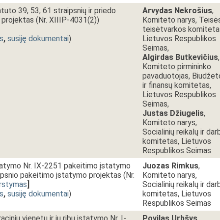
uto 39, 53, 61 straipsnių ir priedo
Arvydas Nekrošius
,
projektas (Nr. XIIIP-4031(2))
Komiteto narys, Teisės
teisėtvarkos komiteta
s
,
susiję dokumentai
)
Lietuvos Respublikos
Seimas,
Algirdas Butkevičius
,
Komiteto pirmininko
pavaduotojas, Biudžet
ir finansų komitetas,
Lietuvos Respublikos
Seimas,
Justas Džiugelis
,
Komiteto narys,
Socialinių reikalų ir dar
komitetas, Lietuvos
Respublikos Seimas
statymo Nr. IX-2251 pakeitimo įstatymo
Juozas Rimkus
,
ipsnio pakeitimo įstatymo projektas (Nr.
Komiteto narys,
rstymas
]
Socialinių reikalų ir dar
s
,
susiję dokumentai
)
komitetas, Lietuvos
Respublikos Seimas
acinių vienetų ir jų ribų įstatymo Nr. I-
Povilas Urbšys
,