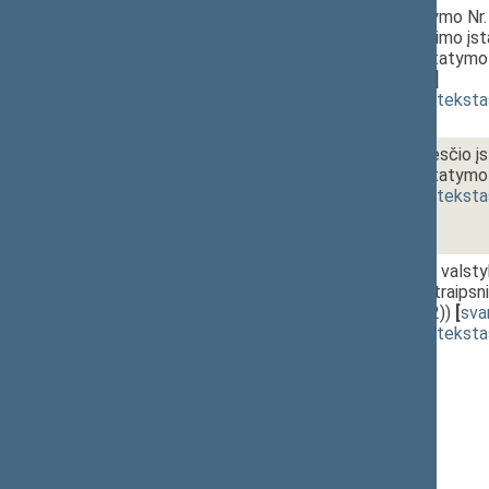
1 - 10.
11:50~12:05
Akcizų įstatymo Nr. I
skyrių pakeitimo įst
pakeitimo įstatymo 
[
svarstymas
]
(
dokumento teksta
1 - 11.
12:05~12:10
Žemės mokesčio įst
pakeitimo įstatymo 
(
dokumento teksta
1 - 12.
12:10~12:25
Mokesčio už valstyb
1163 6 ir 7 straipsn
XIIIP-3851(2))
[
sva
(
dokumento teksta