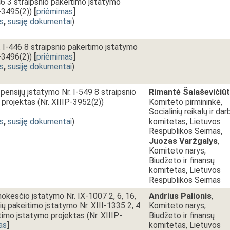
46 3 straipsnio pakeitimo įstatymo
P-3495(2))
[
priėmimas
]
s
,
susiję dokumentai
)
 I-446 8 straipsnio pakeitimo įstatymo
P-3496(2))
[
priėmimas
]
s
,
susiję dokumentai
)
pensijų įstatymo Nr. I-549 8 straipsnio
Rimantė Šalaševičiū
projektas (Nr. XIIIP-3952(2))
Komiteto pirmininkė,
Socialinių reikalų ir dar
s
,
susiję dokumentai
)
komitetas, Lietuvos
Respublikos Seimas,
Juozas Varžgalys
,
Komiteto narys,
Biudžeto ir finansų
komitetas, Lietuvos
Respublikos Seimas
kesčio įstatymo Nr. IX-1007 2, 6, 16,
Andrius Palionis
,
nių pakeitimo įstatymo Nr. XIII-1335 2, 4
Komiteto narys,
itimo įstatymo projektas (Nr. XIIIP-
Biudžeto ir finansų
as
]
komitetas, Lietuvos