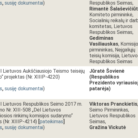
s
,
susiję dokumentai
)
Respublikos Seimas,
Rimantė Šalaševičiū
Komiteto pirmininkė,
Socialinių reikalų ir dar
komitetas, Lietuvos
Respublikos Seimas,
Gediminas
Vasiliauskas
, Komisij
pirmininkas, Neįgaliųjų
teisių komisija, Lietuv
Respublikos Seimas
l Lietuvos Aukščiausiojo Teismo teisėjų
Jūratė Šovienė
“ projektas (Nr. XIIIP-4220)
(Respublikos
Prezidento vyriausioj
s
,
susiję dokumentai
)
patarėja)
l Lietuvos Respublikos Seimo 2017 m.
Viktoras Pranckietis
imo Nr. XIII-508 „Dėl Lietuvos
Seimo Pirmininkas,
iosios rinkimų komisijos sudarymo“
Lietuvos Respublikos
s (Nr. XIIIP-4214)
[
pateikimas
]
Seimas,
s
,
susiję dokumentai
)
Gražina Vickutė