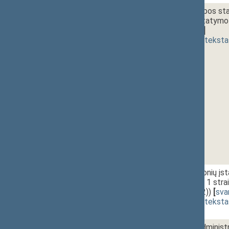
1 - 13.
12:25~12:40
Vidaus tarnybos stat
pakeitimo įstatymo 
[
svarstymas
]
(
dokumento teksta
1 - 14.
12:40~12:50
Socialinių įmonių į
Nr. XIII-2427 1 stra
XIIIP-3915(2))
[
sva
(
dokumento teksta
1 - 15.
12:50~13:00
Teritorijos administr