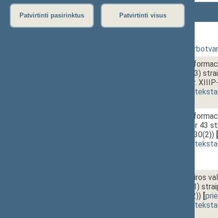
Numeris
Laikas
Klausimas
Patvirtinti pasirinktus
Patvirtinti visus
354 Rytinis posėdis
1 - 1.
10:00~10:10
Posėdžio darbotvar
1 - 2.
10:10~10:15
Valstybės informaci
1807 2 ir 43(3) str
projektas (Nr. XIII
(
dokumento teksta
1 - 3.
10:15~10:20
Valstybės informaci
1807 19, 31 ir 43 s
(Nr. XIIIP-3830(2))
(
dokumento teksta
1 - 4.
10:20~10:25
Etninės kultūros va
VIII-1328 6(1) stra
XIIIP-3855(2))
[
pri
(
dokumento teksta