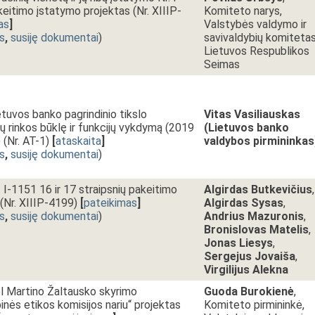
keitimo įstatymo projektas (Nr. XIIIP-
Komiteto narys,
as
]
Valstybės valdymo ir
s
,
susiję dokumentai
)
savivaldybių komitetas
Lietuvos Respublikos
Seimas
tuvos banko pagrindinio tikslo
Vitas Vasiliauskas
sų rinkos būklę ir funkcijų vykdymą (2019
(Lietuvos banko
(Nr. AT-1)
[
ataskaita
]
valdybos pirmininkas
s
,
susiję dokumentai
)
 I-1151 16 ir 17 straipsnių pakeitimo
Algirdas Butkevičius
,
(Nr. XIIIP-4199)
[
pateikimas
]
Algirdas Sysas
,
s
,
susiję dokumentai
)
Andrius Mazuronis
,
Bronislovas Matelis
,
Jonas Liesys
,
Sergejus Jovaiša
,
Virgilijus Alekna
l Martino Žaltausko skyrimo
Guoda Burokienė
,
inės etikos komisijos nariu“ projektas
Komiteto pirmininkė,