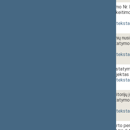
1 - 5. 1.
10:25~10:30
Miškų įstatymo Nr. I-
straipsnių pakeitim
[
priėmimas
]
(
dokumento teksta
1 - 5. 2.
Administracinių nu
pakeitimo įstatymo 
[
priėmimas
]
(
dokumento teksta
1 - 5. 3.
Medžioklės įstatymo
įstatymo projektas 
(
dokumento teksta
1 - 5. 4.
Saugomų teritorijų 
pakeitimo įstatymo 
[
priėmimas
]
(
dokumento teksta
1 - 5. 5.
Valstybės turto pe