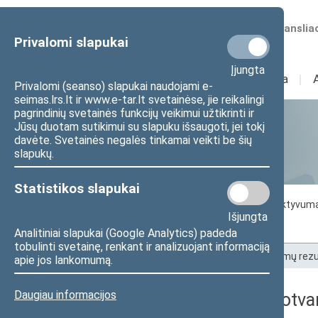
Numatomos transliac
Privalomi slapukai
Įjungta
Sudėtis
I
Veikla
I
Privalomi (seanso) slapukai naudojami e-
seimas.lrs.lt ir www.e-tar.lt svetainėse, jie reikalingi
pagrindinių svetainės funkcijų veikimui užtikrinti ir
Jūsų duotam sutikimui su slapuku išsaugoti, jei tokį
Statistika
davėte. Svetainės negalės tinkamai veikti be šių
slapukų.
Statistikos slapukai
Seimo darbo statistika
Seimo narių aktyvum
Išjungta
Seimo narių balsavimų rezultatai
Analitiniai slapukai (Google Analytics) padeda
tobulinti svetainę, renkant ir analizuojant informaciją
Pradžia
>
Statistika
>
Seimo narių balsavimų rezu
apie jos lankomumą.
Daugiau informacijos
2019-11-26 dienos darbotva