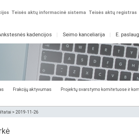
ijos
Teisės aktų informacinė sistema
Teisės aktų registras
Ankstesnės kadencijos
I
Seimo kanceliarija
I
E. paslaug
as
Frakcijų aktyvumas
Projektų svarstymo komitetuose ir komi
ltatai
>
2019-11-26
rkė