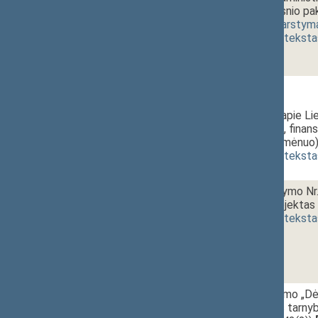
558 7 straipsnio pa
4121(3))
[
svarstym
(
dokumento teksta
355 Vakarinis posėdis
2 - 1.
14:00~15:00
Pranešimas apie Lie
įgyvendinimą, finan
metų spalio mėnuo) 
(
dokumento teksta
2 - 2.
15:00~15:10
Sporto įstatymo Nr.
įstatymo projektas 
(
dokumento teksta
2 - 3.
15:10~15:20
Seimo nutarimo „Dė
Vyriausiosios tarnyb