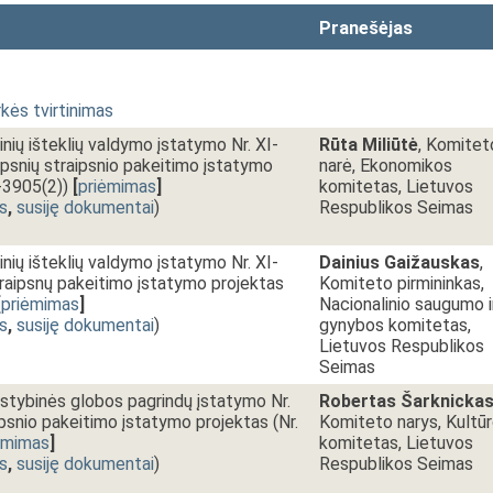
Pranešėjas
kės tvirtinimas
nių išteklių valdymo įstatymo Nr. XI-
Rūta Miliūtė
, Komitet
aipsnių straipsnio pakeitimo įstatymo
narė, Ekonomikos
P-3905(2))
[
priėmimas
]
komitetas, Lietuvos
s
,
susiję dokumentai
)
Respublikos Seimas
nių išteklių valdymo įstatymo Nr. XI-
Dainius Gaižauskas
,
traipsnų pakeitimo įstatymo projektas
Komiteto pirmininkas,
[
priėmimas
]
Nacionalinio saugumo i
s
,
susiję dokumentai
)
gynybos komitetas,
Lietuvos Respublikos
Seimas
lstybinės globos pagrindų įstatymo Nr.
Robertas Šarknicka
ipsnio pakeitimo įstatymo projektas (Nr.
Komiteto narys, Kultū
ėmimas
]
komitetas, Lietuvos
s
,
susiję dokumentai
)
Respublikos Seimas