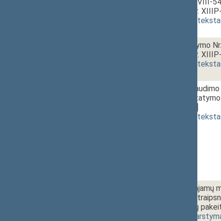
įstatymo Nr. VIII-5
projektas (Nr. XIII
(
dokumento teksta
1 - 5. 6.
Žemės įstatymo Nr.
projektas (Nr. XIII
(
dokumento teksta
1 - 6.
10:30~10:45
Socialinio draudimo 
pakeitimo įstatymo 
[
svarstymas
]
(
dokumento teksta
1 - 7.
10:45~11:30
Gyventojų pajamų mo
20, 21 ir 27 straips
ir 7 straipsnių pake
3613(2))
[
svarstym