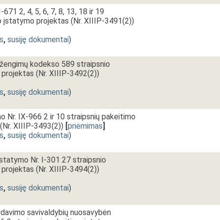
671 2, 4, 5, 6, 7, 8, 13, 18 ir 19
o įstatymo projektas (Nr. XIIIP-3491(2))
s
,
susiję dokumentai
)
sižengimų kodekso 589 straipsnio
projektas (Nr. XIIIP-3492(2))
s
,
susiję dokumentai
)
 Nr. IX-966 2 ir 10 straipsnių pakeitimo
(Nr. XIIIP-3493(2))
[
priėmimas
]
s
,
susiję dokumentai
)
įstatymo Nr. I-301 27 straipsnio
projektas (Nr. XIIIP-3494(2))
s
,
susiję dokumentai
)
rdavimo savivaldybių nuosavybėn