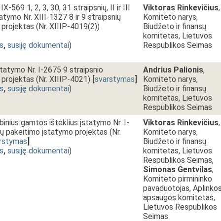
X-569 1, 2, 3, 30, 31 straipsnių, II ir III
Viktoras Rinkevičius
,
atymo Nr. XIII-1327 8 ir 9 straipsnių
Komiteto narys,
projektas (Nr. XIIIP-4019(2))
Biudžeto ir finansų
komitetas, Lietuvos
s
,
susiję dokumentai
)
Respublikos Seimas
atymo Nr. I-2675 9 straipsnio
Andrius Palionis
,
projektas (Nr. XIIIP-4021)
[
svarstymas
]
Komiteto narys,
s
,
susiję dokumentai
)
Biudžeto ir finansų
komitetas, Lietuvos
Respublikos Seimas
inius gamtos išteklius įstatymo Nr. I-
Viktoras Rinkevičius
,
ių pakeitimo įstatymo projektas (Nr.
Komiteto narys,
rstymas
]
Biudžeto ir finansų
s
,
susiję dokumentai
)
komitetas, Lietuvos
Respublikos Seimas,
Simonas Gentvilas
,
Komiteto pirmininko
pavaduotojas, Aplinko
apsaugos komitetas,
Lietuvos Respublikos
Seimas