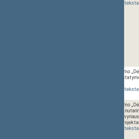
(
dokumento teksta
1 - 8.
11:30~11:40
Seimo nutarimo „Dė
skaičiaus nustatymo
[
pateikimas
]
(
dokumento teksta
1 - 9.
11:40~11:50
Seimo nutarimo „Dė
birželio 22 d. nutar
Respublikos vyriaus
pakeitimo“ projekta
(
dokumento teksta