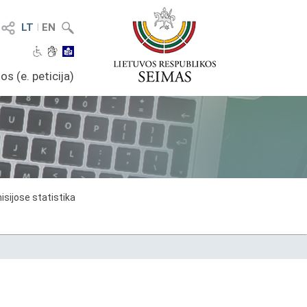
LT
I
EN
os (e. peticija)
sijose statistika