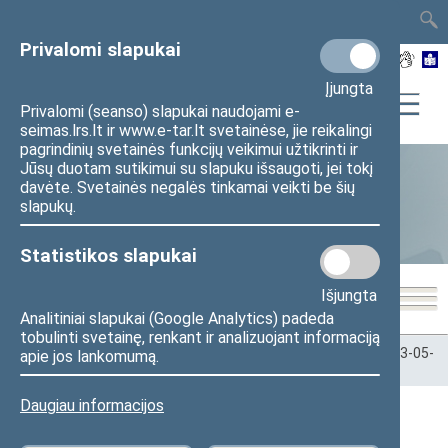
TAIS
TAR
LT
I
EN
Privalomi slapukai
Įjungta
Privalomi (seanso) slapukai naudojami e-
seimas.lrs.lt ir www.e-tar.lt svetainėse, jie reikalingi
pagrindinių svetainės funkcijų veikimui užtikrinti ir
Jūsų duotam sutikimui su slapuku išsaugoti, jei tokį
davėte. Svetainės negalės tinkamai veikti be šių
Statistika
slapukų.
Statistikos slapukai
Išjungta
Analitiniai slapukai (Google Analytics) padeda
tobulinti svetainę, renkant ir analizuojant informaciją
Pradžia
>
Statistika
>
Seimo narių balsavimų rezultatai
>
2023-05-
apie jos lankomumą.
16
Daugiau informacijos
2023-05-16 dienos darbotvarkė