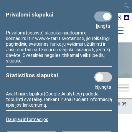
TAIS
TAR
LT
I
EN
Privalomi slapukai
Įjungta
Privalomi (seanso) slapukai naudojami e-
seimas.lrs.lt ir www.e-tar.lt svetainėse, jie reikalingi
pagrindinių svetainės funkcijų veikimui užtikrinti ir
Jūsų duotam sutikimui su slapuku išsaugoti, jei tokį
davėte. Svetainės negalės tinkamai veikti be šių
Statistika
slapukų.
Statistikos slapukai
Išjungta
Analitiniai slapukai (Google Analytics) padeda
tobulinti svetainę, renkant ir analizuojant informaciją
Pradžia
>
Statistika
>
Seimo narių balsavimų rezultatai
>
2026-05-
apie jos lankomumą.
12
Daugiau informacijos
2026-05-12 dienos darbotvarkė