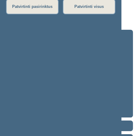
Dienos darbotvarkė
Patvirtinti pasirinktus
Patvirtinti visus
Rytinis posėdis
Vakarinis posėdis
Seimo posėdžiuose priimti projektai
2024–2028 metų kadencija
5 eilinė (2026-09-10 – ...)
4 eilinė (2026-03-10 – 2026-07-14)
3 eilinė (2025-09-10 – 2025-12-23)
neeilinė (2025-08-21 – 2025-08-26)
2 eilinė (2025-03-10 – 2025-06-30)
1 eilinė (2024-11-14 – 2025-01-14)
2020–2024 metų kadencija