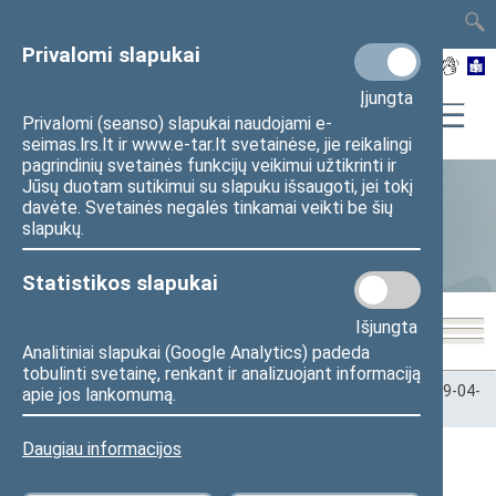
TAIS
TAR
LT
I
EN
Privalomi slapukai
Įjungta
Privalomi (seanso) slapukai naudojami e-
seimas.lrs.lt ir www.e-tar.lt svetainėse, jie reikalingi
pagrindinių svetainės funkcijų veikimui užtikrinti ir
Jūsų duotam sutikimui su slapuku išsaugoti, jei tokį
davėte. Svetainės negalės tinkamai veikti be šių
Statistika
slapukų.
Statistikos slapukai
Išjungta
Analitiniai slapukai (Google Analytics) padeda
tobulinti svetainę, renkant ir analizuojant informaciją
Pradžia
>
Statistika
>
Seimo narių balsavimų rezultatai
>
2009-04-
apie jos lankomumą.
16
Daugiau informacijos
2009-04-16 Seimo posėdžiai